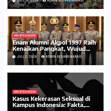
JULI 10, 2026
ADMIN REDAKSINARASI
dan Lingkungan
UNCATEGORIZED
Enam Alumni Akpol 1997 Raih
Kenaikan Pangkat, Wujud
Penghargaan atas Pengabdian
JULI 2, 2026
ADMIN REDAKSINARASI
kepada Negara
UNCATEGORIZED
Kasus Kekerasan Seksual di
Kampus Indonesia: Fakta,
Pola Berulang, dan Tantangan