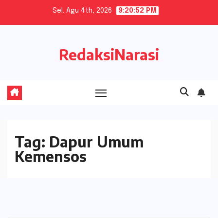
Skip
Sel. Agu 4th, 2026
9:20:52 PM
to
content
RedaksiNarasi
Tag:
Dapur Umum
Kemensos