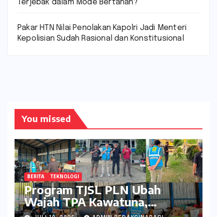
Terjebak dalam Mode Bertahan?
Pakar HTN Nilai Penolakan Kapolri Jadi Menteri
Kepolisian Sudah Rasional dan Konstitusional
You missed
BERITA
TEKNOLOGI
Program TJSL PLN Ubah
Wajah TPA Kawatuna,
Sampah Kini Bernilai Ekonomi