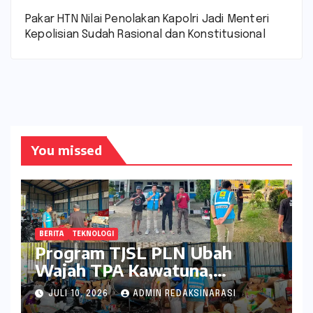
Pakar HTN Nilai Penolakan Kapolri Jadi Menteri
Kepolisian Sudah Rasional dan Konstitusional
You missed
BERITA
TEKNOLOGI
Program TJSL PLN Ubah
Wajah TPA Kawatuna,
Sampah Kini Bernilai Ekonomi
JULI 10, 2026
ADMIN REDAKSINARASI
dan Lingkungan