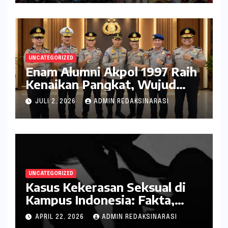
UNCATEGORIZED
Enam Alumni Akpol 1997 Raih
Kenaikan Pangkat, Wujud
Penghargaan atas Pengabdian
JULI 2, 2026
ADMIN REDAKSINARASI
kepada Negara
UNCATEGORIZED
Kasus Kekerasan Seksual di
Kampus Indonesia: Fakta,
Pola Berulang, dan Tantangan
APRIL 22, 2026
ADMIN REDAKSINARASI
Penanganannya