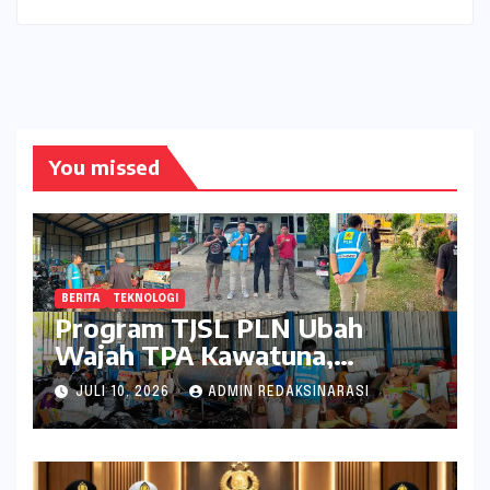
You missed
BERITA
TEKNOLOGI
Program TJSL PLN Ubah
Wajah TPA Kawatuna,
Sampah Kini Bernilai Ekonomi
JULI 10, 2026
ADMIN REDAKSINARASI
dan Lingkungan