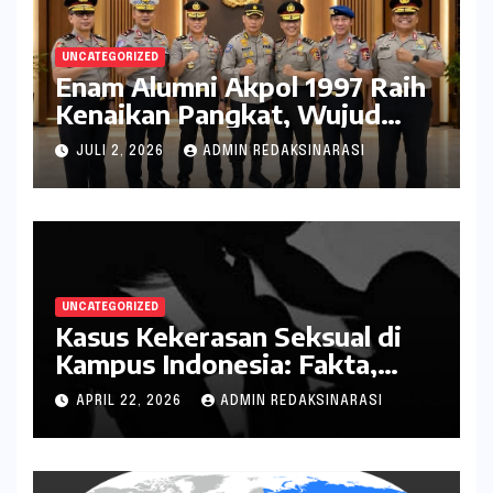
UNCATEGORIZED
Enam Alumni Akpol 1997 Raih
Kenaikan Pangkat, Wujud
Penghargaan atas Pengabdian
JULI 2, 2026
ADMIN REDAKSINARASI
kepada Negara
UNCATEGORIZED
Kasus Kekerasan Seksual di
Kampus Indonesia: Fakta,
Pola Berulang, dan Tantangan
APRIL 22, 2026
ADMIN REDAKSINARASI
Penanganannya