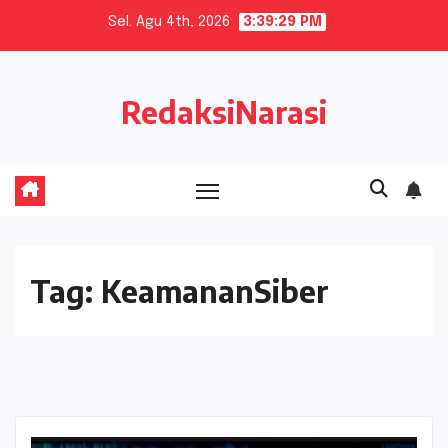
Skip
Sel. Agu 4th, 2026
3:39:30 PM
to
content
RedaksiNarasi
Tag:
KeamananSiber