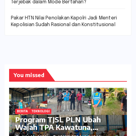
Terjebak dalam Mode Bertahan?
Pakar HTN Nilai Penolakan Kapolri Jadi Menteri
Kepolisian Sudah Rasional dan Konstitusional
You missed
BERITA
TEKNOLOGI
Program TJSL PLN Ubah
Wajah TPA Kawatuna,
Sampah Kini Bernilai Ekonomi