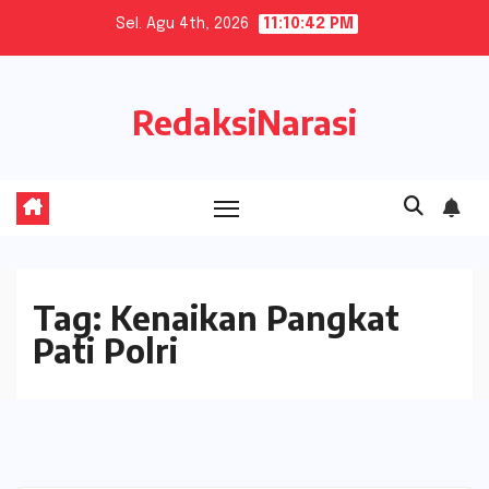
Skip
Sel. Agu 4th, 2026
11:10:42 PM
to
content
RedaksiNarasi
Tag:
Kenaikan Pangkat
Pati Polri