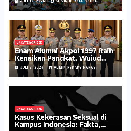
JULI 10, 2026
ADMIN REDAKSINARASI
dan Lingkungan
UNCATEGORIZED
Enam Alumni Akpol 1997 Raih
Kenaikan Pangkat, Wujud
Penghargaan atas Pengabdian
JULI 2, 2026
ADMIN REDAKSINARASI
kepada Negara
UNCATEGORIZED
Kasus Kekerasan Seksual di
Kampus Indonesia: Fakta,