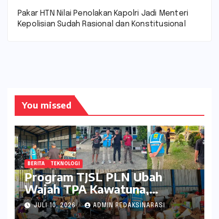
Pakar HTN Nilai Penolakan Kapolri Jadi Menteri
Kepolisian Sudah Rasional dan Konstitusional
You missed
BERITA
TEKNOLOGI
Program TJSL PLN Ubah
Wajah TPA Kawatuna,
Sampah Kini Bernilai Ekonomi
JULI 10, 2026
ADMIN REDAKSINARASI
dan Lingkungan