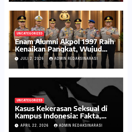
UNCATEGORIZED
Enam Alumni Akpol 1997 Raih
Kenaikan Pangkat, Wujud
Penghargaan atas Pengabdian
JULI 2, 2026
ADMIN REDAKSINARASI
kepada Negara
UNCATEGORIZED
Kasus Kekerasan Seksual di
Kampus Indonesia: Fakta,
Pola Berulang, dan Tantangan
APRIL 22, 2026
ADMIN REDAKSINARASI
Penanganannya