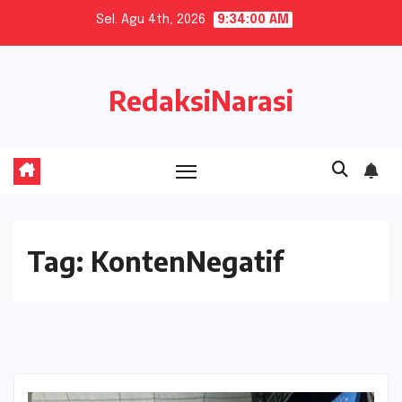
Skip
Sel. Agu 4th, 2026
9:34:00 AM
to
content
RedaksiNarasi
Tag:
KontenNegatif