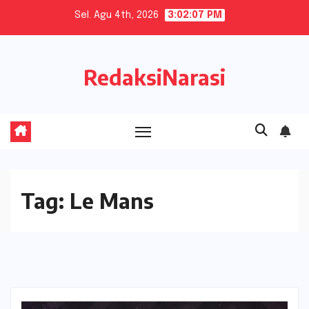
Skip
Sel. Agu 4th, 2026
3:02:07 PM
to
content
RedaksiNarasi
Tag:
Le Mans