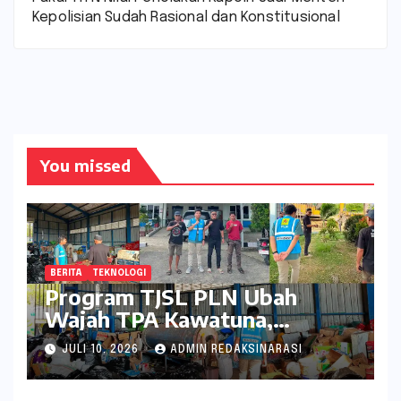
Kepolisian Sudah Rasional dan Konstitusional
You missed
BERITA
TEKNOLOGI
Program TJSL PLN Ubah
Wajah TPA Kawatuna,
Sampah Kini Bernilai Ekonomi
JULI 10, 2026
ADMIN REDAKSINARASI
dan Lingkungan