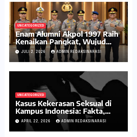
UNCATEGORIZED
Enam Alumni Akpol 1997 Raih
Kenaikan Pangkat, Wujud
Penghargaan atas Pengabdian
JULI 2, 2026
ADMIN REDAKSINARASI
kepada Negara
UNCATEGORIZED
Kasus Kekerasan Seksual di
Kampus Indonesia: Fakta,
Pola Berulang, dan Tantangan
APRIL 22, 2026
ADMIN REDAKSINARASI
Penanganannya