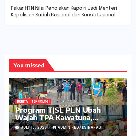
Pakar HTN Nilai Penolakan Kapolri Jadi Menteri
Kepolisian Sudah Rasional dan Konstitusional
You missed
BERITA
TEKNOLOGI
Program TJSL PLN Ubah
Wajah TPA Kawatuna,
Sampah Kini Bernilai Ekonomi
JULI 10, 2026
ADMIN REDAKSINARASI
dan Lingkungan