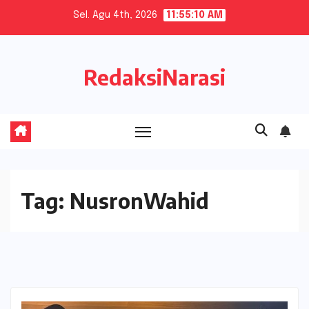
Skip
Sel. Agu 4th, 2026
11:55:10 AM
to
content
RedaksiNarasi
Tag:
NusronWahid