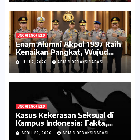
UNCATEGORIZED
Enam Alumni Akpol 1997 Raih
Kenaikan Pangkat, Wujud
Penghargaan atas Pengabdian
JULI 2, 2026
ADMIN REDAKSINARASI
kepada Negara
UNCATEGORIZED
Kasus Kekerasan Seksual di
Kampus Indonesia: Fakta,
Pola Berulang, dan Tantangan
APRIL 22, 2026
ADMIN REDAKSINARASI
Penanganannya