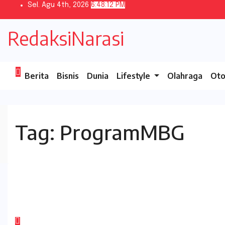
Skip
Sel. Agu 4th, 2026
6:48:12 PM
to
content
RedaksiNarasi
Berita
Bisnis
Dunia
Lifestyle
Olahraga
Oto
Tag:
ProgramMBG