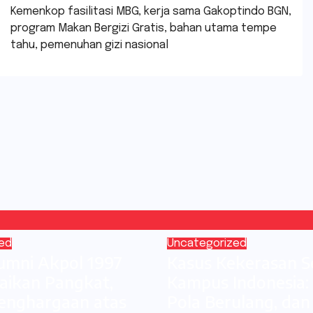
Kemenkop fasilitasi MBG, kerja sama Gakoptindo BGN,
program Makan Bergizi Gratis, bahan utama tempe
tahu, pemenuhan gizi nasional
ed
Uncategorized
umni Akpol 1997
Kasus Kekerasan Se
aikan Pangkat,
Kampus Indonesia: 
enghargaan atas
Pola Berulang, dan