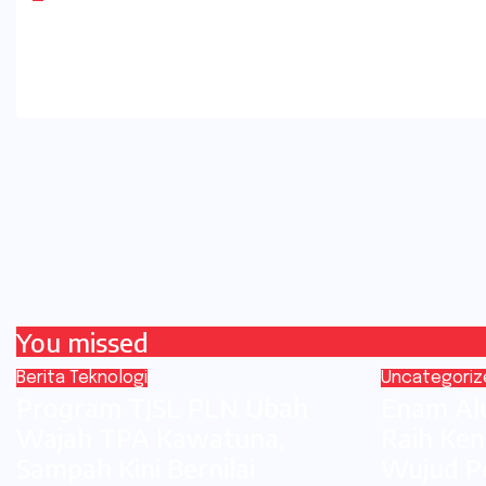
You missed
Berita
Teknologi
Uncategoriz
Program TJSL PLN Ubah
Enam Al
Wajah TPA Kawatuna,
Raih Ken
Sampah Kini Bernilai
Wujud P