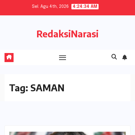
Skip
Sel. Agu 4th, 2026
4:24:35 AM
to
content
RedaksiNarasi
Tag:
SAMAN