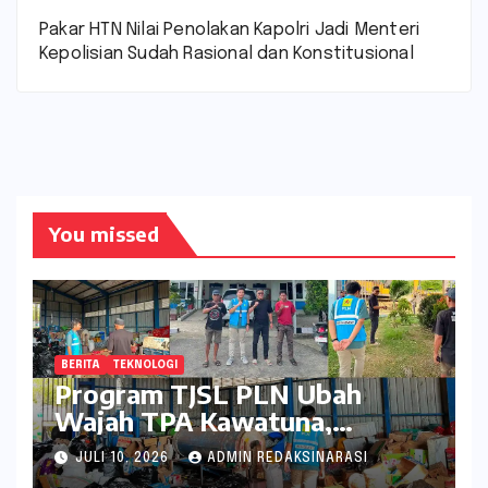
Pakar HTN Nilai Penolakan Kapolri Jadi Menteri
Kepolisian Sudah Rasional dan Konstitusional
You missed
BERITA
TEKNOLOGI
Program TJSL PLN Ubah
Wajah TPA Kawatuna,
Sampah Kini Bernilai Ekonomi
JULI 10, 2026
ADMIN REDAKSINARASI
dan Lingkungan