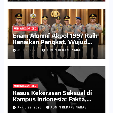
UNCATEGORIZED
Enam Alumni Akpol 1997 Raih
Kenaikan Pangkat, Wujud
Penghargaan atas Pengabdian
JULI 2, 2026
ADMIN REDAKSINARASI
kepada Negara
UNCATEGORIZED
Kasus Kekerasan Seksual di
Kampus Indonesia: Fakta,
Pola Berulang, dan Tantangan
APRIL 22, 2026
ADMIN REDAKSINARASI
Penanganannya