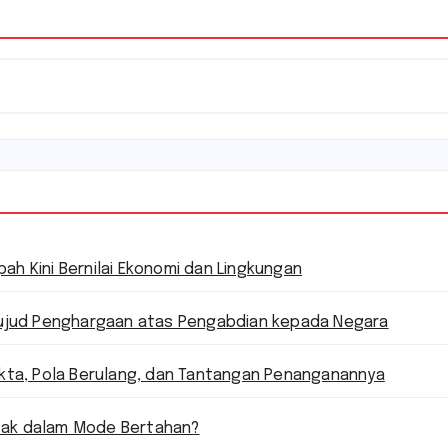
h Kini Bernilai Ekonomi dan Lingkungan
 Wujud Penghargaan atas Pengabdian kepada Negara
akta, Pola Berulang, dan Tantangan Penanganannya
bak dalam Mode Bertahan?