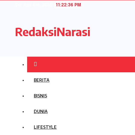
Skip
Sel. Agu 4th, 2026
11:22:37 PM
to
content
RedaksiNarasi
BERITA
BISNIS
DUNIA
LIFESTYLE