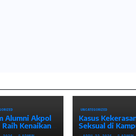
GORIZED
UNCATEGORIZED
 Alumni Akpol
Kasus Kekerasa
 Raih Kenaikan
Seksual di Kamp
gkat, Wujud
Indonesia: Fakta