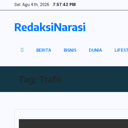
Skip
Sel. Agu 4th, 2026
7:57:42 PM
to
content
RedaksiNarasi
BERITA
BISNIS
DUNIA
LIFES
Tag:
Trafo