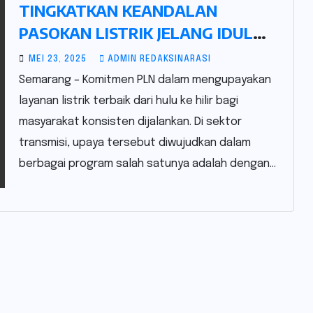
TINGKATKAN KEANDALAN
PASOKAN LISTRIK JELANG IDUL
ADHA 2025, PLN UPT SEMARANG
MEI 23, 2025
ADMIN REDAKSINARASI
BERHASIL ENERGIZE TRAFO
Semarang – Komitmen PLN dalam mengupayakan
MOBILE 30 MVA DI GARDU INDUK
layanan listrik terbaik dari hulu ke hilir bagi
KALIWUNGU
masyarakat konsisten dijalankan. Di sektor
transmisi, upaya tersebut diwujudkan dalam
berbagai program salah satunya adalah dengan…