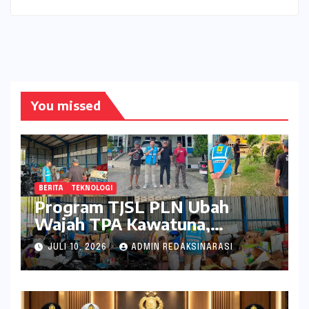
You missed
BERITA
TEKNOLOGI
Program TJSL PLN Ubah
Wajah TPA Kawatuna,
Sampah Kini Bernilai Ekonomi
JULI 10, 2026
ADMIN REDAKSINARASI
dan Lingkungan