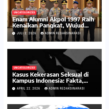
UNCATEGORIZED
Enam Alumni Akpol 1997 Raih
Kenaikan Pangkat, Wujud
Penghargaan atas Pengabdian
JULI 2, 2026
ADMIN REDAKSINARASI
kepada Negara
UNCATEGORIZED
Kasus Kekerasan Seksual di
Kampus Indonesia: Fakta,
Pola Berulang, dan Tantangan
APRIL 22, 2026
ADMIN REDAKSINARASI
Penanganannya