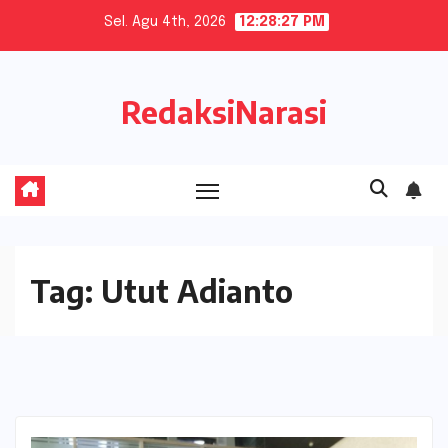
Skip
Sel. Agu 4th, 2026
12:28:27 PM
to
content
RedaksiNarasi
Tag:
Utut Adianto