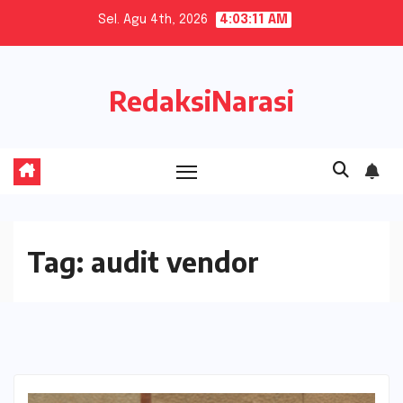
Skip
Sel. Agu 4th, 2026
4:03:11 AM
to
content
RedaksiNarasi
Tag:
audit vendor