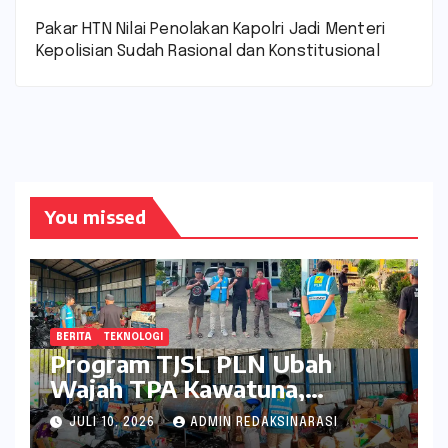
Pakar HTN Nilai Penolakan Kapolri Jadi Menteri
Kepolisian Sudah Rasional dan Konstitusional
You missed
BERITA
TEKNOLOGI
Program TJSL PLN Ubah
Wajah TPA Kawatuna,
Sampah Kini Bernilai Ekonomi
JULI 10, 2026
ADMIN REDAKSINARASI
dan Lingkungan