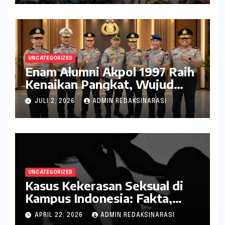
UNCATEGORIZED
Enam Alumni Akpol 1997 Raih
Kenaikan Pangkat, Wujud
Penghargaan atas Pengabdian
JULI 2, 2026
ADMIN REDAKSINARASI
kepada Negara
UNCATEGORIZED
Kasus Kekerasan Seksual di
Kampus Indonesia: Fakta,
Pola Berulang, dan Tantangan
APRIL 22, 2026
ADMIN REDAKSINARASI
Penanganannya