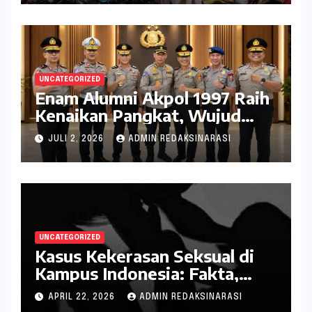
UNCATEGORIZED
Enam Alumni Akpol 1997 Raih
Kenaikan Pangkat, Wujud
Penghargaan atas Pengabdian
JULI 2, 2026
ADMIN REDAKSINARASI
kepada Negara
UNCATEGORIZED
Kasus Kekerasan Seksual di
Kampus Indonesia: Fakta,
Pola Berulang, dan Tantangan
APRIL 22, 2026
ADMIN REDAKSINARASI
Penanganannya