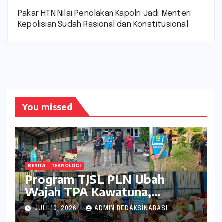
Pakar HTN Nilai Penolakan Kapolri Jadi Menteri
Kepolisian Sudah Rasional dan Konstitusional
You missed
BERITA
TEKNOLOGI
Program TJSL PLN Ubah
Wajah TPA Kawatuna,
Sampah Kini Bernilai Ekonomi
JULI 10, 2026
ADMIN REDAKSINARASI
dan Lingkungan