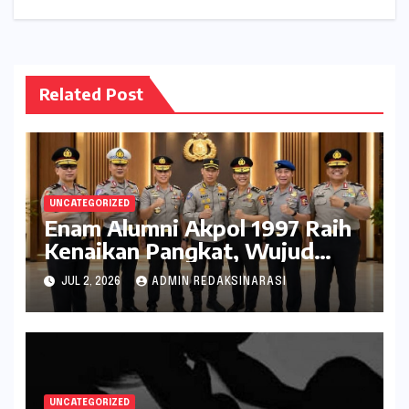
Related Post
UNCATEGORIZED
Enam Alumni Akpol 1997 Raih
Kenaikan Pangkat, Wujud
Penghargaan atas Pengabdian
JUL 2, 2026
ADMIN REDAKSINARASI
kepada Negara
UNCATEGORIZED