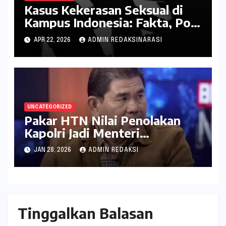
Kasus Kekerasan Seksual di
Kampus Indonesia: Fakta, Pola
Berulang, dan Tantangan
APR 22, 2026
ADMIN REDAKSINARASI
Penanganannya
UNCATEGORIZED
Pakar HTN Nilai Penolakan
Kapolri Jadi Menteri
Kepolisian Sudah Rasional dan
JAN 28, 2026
ADMIN REDAKSI
Konstitusional
Tinggalkan Balasan