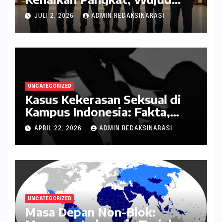
Penghargaan atas Pengabdian
JULI 2, 2026
ADMIN REDAKSINARASI
kepada Negara
UNCATEGORIZED
Kasus Kekerasan Seksual di
Kampus Indonesia: Fakta,
Pola Berulang, dan Tantangan
APRIL 22, 2026
ADMIN REDAKSINARASI
Penanganannya
UNCATEGORIZED
Masa Depan Non-Blok: