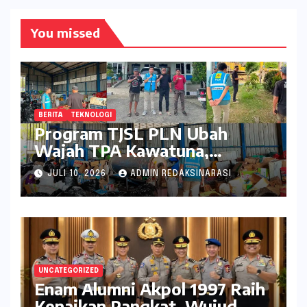
You missed
BERITA
TEKNOLOGI
Program TJSL PLN Ubah
Wajah TPA Kawatuna,
Sampah Kini Bernilai Ekonomi
JULI 10, 2026
ADMIN REDAKSINARASI
dan Lingkungan
UNCATEGORIZED
Enam Alumni Akpol 1997 Raih
Kenaikan Pangkat, Wujud