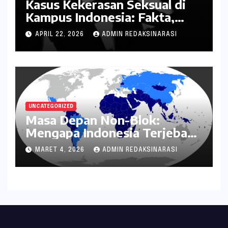
Kasus Kekerasan Seksual di
Kampus Indonesia: Fakta,
Pola Berulang, dan Tantangan
APRIL 22, 2026
ADMIN REDAKSINARASI
Penanganannya
UNCATEGORIZED
Masa Depan Non-Blok:
Mengapa Indonesia Terjebak
dalam Mode Bertahan?
MARET 4, 2026
ADMIN REDAKSINARASI