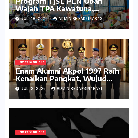
Program TJSL PLN Ubah
Wajah TPA Kawatuna,
Sampah Kini Bernilai Ekonomi
JULI 10, 2026
ADMIN REDAKSINARASI
dan Lingkungan
UNCATEGORIZED
Enam Alumni Akpol 1997 Raih
Kenaikan Pangkat, Wujud
Penghargaan atas Pengabdian
JULI 2, 2026
ADMIN REDAKSINARASI
kepada Negara
UNCATEGORIZED