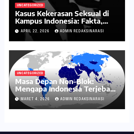
UNCATEGORIZED
Kasus Kekerasan Seksual di
Kampus Indonesia: Fakta,
Pola Berulang, dan Tantangan
APRIL 22, 2026
ADMIN REDAKSINARASI
Penanganannya
UNCATEGORIZED
Masa Depan Non-Blok:
Mengapa Indonesia Terjebak
dalam Mode Bertahan?
MARET 4, 2026
ADMIN REDAKSINARASI