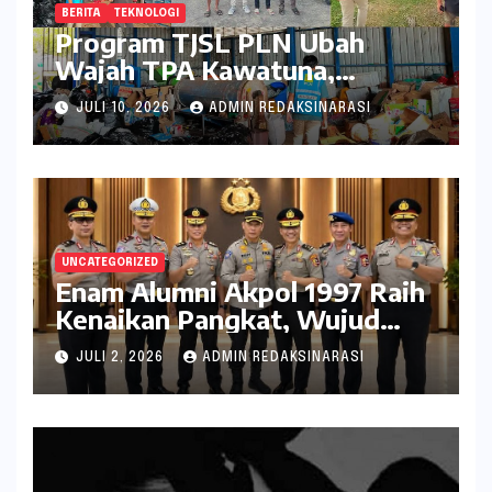
BERITA
TEKNOLOGI
Program TJSL PLN Ubah
Wajah TPA Kawatuna,
Sampah Kini Bernilai Ekonomi
JULI 10, 2026
ADMIN REDAKSINARASI
dan Lingkungan
UNCATEGORIZED
Enam Alumni Akpol 1997 Raih
Kenaikan Pangkat, Wujud
Penghargaan atas Pengabdian
JULI 2, 2026
ADMIN REDAKSINARASI
kepada Negara