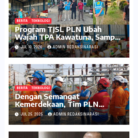
BERITA
TEKNOLOGI
Program TJSL PLN Ubah
Wajah TPA Kawatuna, Sampah
Kini Bernilai Ekonomi dan
JUL 10, 2026
ADMIN REDAKSINARASI
Lingkungan
BERITA
TEKNOLOGI
Dengan Semangat
Kemerdekaan, Tim PLN
Percepat Peningkatan
JUL 25, 2025
ADMIN REDAKSINARASI
Keandalan Listrik Melalui
Uprating Peralatan di Gardu
Induk 150 kV Kaliwungu