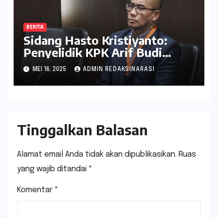
BERITA
Sidang Hasto Kristiyanto:
Penyelidik KPK Arif Budi
Raharjo Dihadirkan sebagai
MEI 16, 2025
ADMIN REDAKSINARASI
Saksi Kunci
Tinggalkan Balasan
Alamat email Anda tidak akan dipublikasikan.
Ruas
yang wajib ditandai
*
Komentar
*