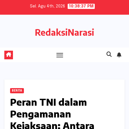
Skip
Sel. Agu 4th, 2026
10:38:38 PM
to
content
RedaksiNarasi
BERITA
Peran TNI dalam
Pengamanan
Kejaksaan: Antara