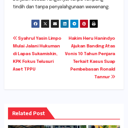
tindih dan tanpa penyalahgunaan wewenang.
Navigasi
Syahrul Yasin Limpo
Hakim Heru Hanindyo
Mulai Jalani Hukuman
Ajukan Banding Atas
pos
di Lapas Sukamiskin,
Vonis 10 Tahun Penjara
KPK Fokus Telusuri
Terkait Kasus Suap
Aset TPPU
Pembebasan Ronald
Tannur
Related Post