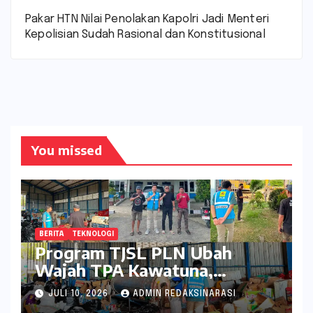
Pakar HTN Nilai Penolakan Kapolri Jadi Menteri
Kepolisian Sudah Rasional dan Konstitusional
You missed
BERITA
TEKNOLOGI
Program TJSL PLN Ubah
Wajah TPA Kawatuna,
Sampah Kini Bernilai Ekonomi
JULI 10, 2026
ADMIN REDAKSINARASI
dan Lingkungan