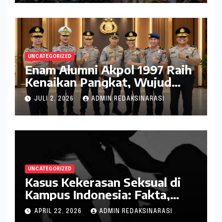
UNCATEGORIZED
Enam Alumni Akpol 1997 Raih
Kenaikan Pangkat, Wujud
Penghargaan atas Pengabdian
JULI 2, 2026
ADMIN REDAKSINARASI
kepada Negara
UNCATEGORIZED
Kasus Kekerasan Seksual di
Kampus Indonesia: Fakta,
Pola Berulang, dan Tantangan
APRIL 22, 2026
ADMIN REDAKSINARASI
Penanganannya