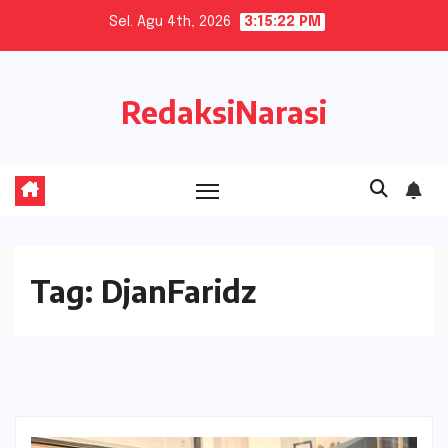
Skip
Sel. Agu 4th, 2026
3:15:22 PM
to
content
RedaksiNarasi
Tag:
DjanFaridz