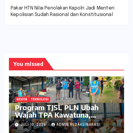
Pakar HTN Nilai Penolakan Kapolri Jadi Menteri
Kepolisian Sudah Rasional dan Konstitusional
You missed
BERITA
TEKNOLOGI
Program TJSL PLN Ubah
Wajah TPA Kawatuna,
Sampah Kini Bernilai Ekonomi
JULI 10, 2026
ADMIN REDAKSINARASI
dan Lingkungan