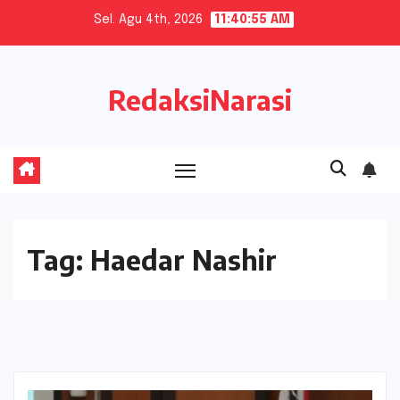
Skip
Sel. Agu 4th, 2026
11:40:55 AM
to
content
RedaksiNarasi
Tag:
Haedar Nashir