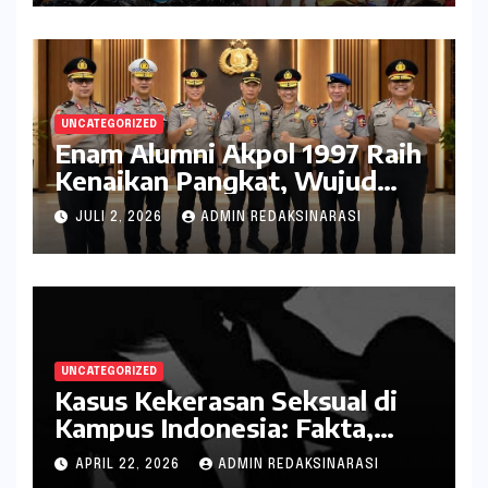
UNCATEGORIZED
Enam Alumni Akpol 1997 Raih
Kenaikan Pangkat, Wujud
Penghargaan atas Pengabdian
JULI 2, 2026
ADMIN REDAKSINARASI
kepada Negara
UNCATEGORIZED
Kasus Kekerasan Seksual di
Kampus Indonesia: Fakta,
Pola Berulang, dan Tantangan
APRIL 22, 2026
ADMIN REDAKSINARASI
Penanganannya