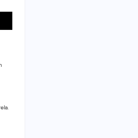
h
ela.