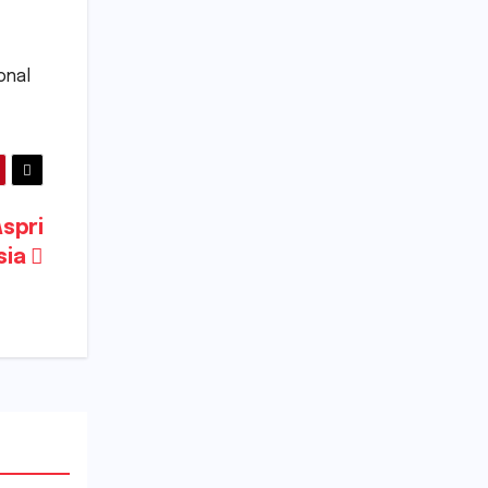
onal
spri
sia