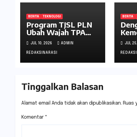
BERITA
TEKNOLOGI
BERITA
Program TJSL PLN
Den
Ubah Wajah TPA
Keme
Kawatuna, Sampah
PLN 
JUL 10, 2026
ADMIN
JUL 25
Kini Bernilai
Peni
Ekonomi dan
Kean
REDAKSINARASI
REDAKS
Lingkungan
Mela
Pera
Indu
Tinggalkan Balasan
Kali
Alamat email Anda tidak akan dipublikasikan.
Ruas 
Komentar
*