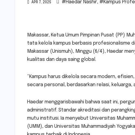
#Haedar Nashir
,
#Kampus Profe
APR 7, 2025
Makassar, Ketua Umum Pimpinan Pusat (PP) Muh
tata kelola kampus berbasis profesionalisme d
Makassar (Unismuh), Minggu (6/4), Haedar meny
kualitas dan daya saing global.
“Kampus harus dikelola secara modern, efisien, 
secara personal, berdasarkan relasi, keluarga,
Haedar menggarisbawahi bahwa saat ini, perguru
administratif. Standar akreditasi dan perangkin
mutu institusi. Ia menyebut Universitas Muha
(UMM), dan Universitas Muhammadiyah Yogyaka
kampus terbaik di Indonesia.