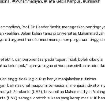
sional
,
#Muhammadiyah
,
#Tata Kelola Kampus
,
#Unismuh
ammadiyah, Prof. Dr. Haedar Nashir, menegaskan pentingny
an keahlian. Dalam kuliah tamu di Universitas Muhammadiyah
oroti urgensi transformasi manajemen perguruan tinggi di 
efektif, dan berorientasi pada tujuan. Tidak boleh dikelola
 atau kelompok,” ujarnya tegas di hadapan sivitas akademika
an tinggi tidak lagi cukup hanya menjalankan rutinitas
gan, baik nasional maupun internasional, menjadi indikator n
mmadiyah Surakarta (UMS), Universitas Muhammadiyah Malan
rta (UMY) sebagai contoh sukses yang kerap masuk 10 bes