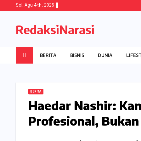
Skip
Sel. Agu 4th, 2026
to
content
RedaksiNarasi
BERITA
BISNIS
DUNIA
LIFES
BERITA
Haedar Nashir: Ka
Profesional, Bukan