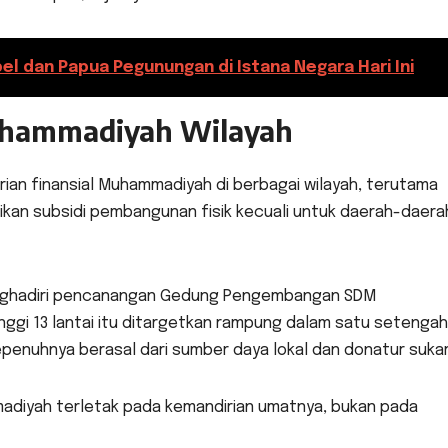
l dan Papua Pegunungan di Istana Negara Hari Ini
uhammadiyah Wilayah
ian finansial Muhammadiyah di berbagai wilayah, terutama
rikan subsidi pembangunan fisik kecuali untuk daerah-daera
enghadiri pencanangan Gedung Pengembangan SDM
ggi 13 lantai itu ditargetkan rampung dalam satu setengah
penuhnya berasal dari sumber daya lokal dan donatur sukar
madiyah terletak pada kemandirian umatnya, bukan pada