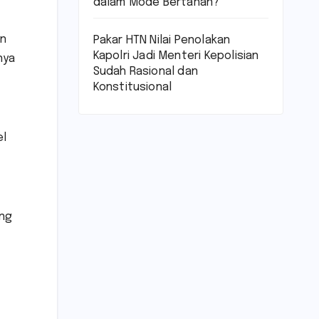
dalam Mode Bertahan?
en
Pakar HTN Nilai Penolakan
Kapolri Jadi Menteri Kepolisian
nya
Sudah Rasional dan
Konstitusional
el
ang