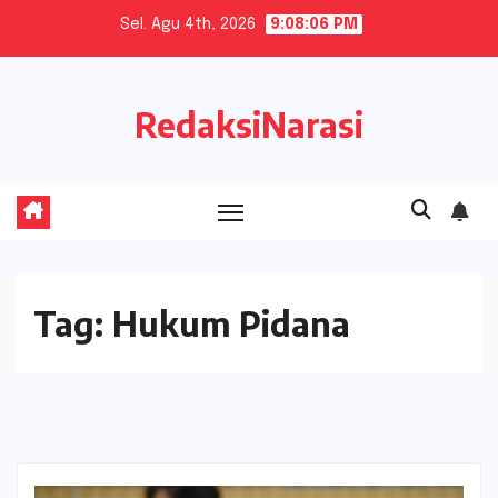
Skip
Sel. Agu 4th, 2026
9:08:07 PM
to
content
RedaksiNarasi
Tag:
Hukum Pidana