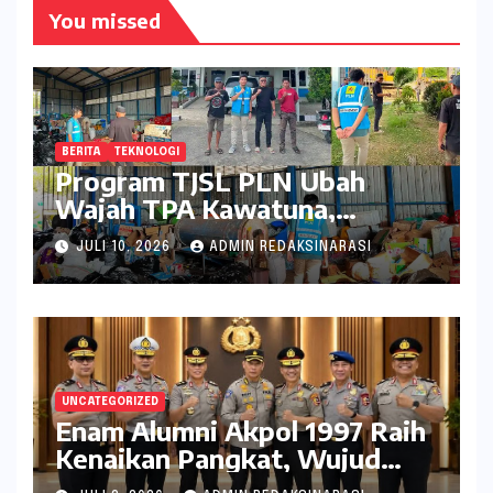
You missed
BERITA
TEKNOLOGI
Program TJSL PLN Ubah
Wajah TPA Kawatuna,
Sampah Kini Bernilai Ekonomi
JULI 10, 2026
ADMIN REDAKSINARASI
dan Lingkungan
UNCATEGORIZED
Enam Alumni Akpol 1997 Raih
Kenaikan Pangkat, Wujud
Penghargaan atas Pengabdian