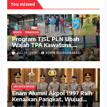
You missed
BERITA
TEKNOLOGI
Program TJSL PLN Ubah
Wajah TPA Kawatuna,
Sampah Kini Bernilai Ekonomi
JULI 10, 2026
ADMIN REDAKSINARASI
dan Lingkungan
UNCATEGORIZED
Enam Alumni Akpol 1997 Raih
Kenaikan Pangkat, Wujud
Penghargaan atas Pengabdian