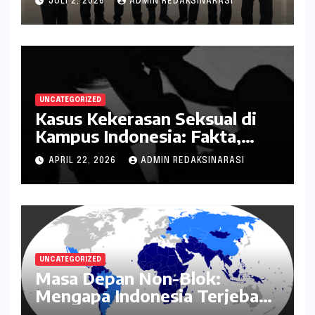
JULI 2, 2026
ADMIN REDAKSINARASI
kepada Negara
UNCATEGORIZED
Kasus Kekerasan Seksual di
Kampus Indonesia: Fakta,
Pola Berulang, dan Tantangan
APRIL 22, 2026
ADMIN REDAKSINARASI
Penanganannya
UNCATEGORIZED
Masa Depan Non-Blok:
Mengapa Indonesia Terjebak
dalam Mode Bertahan?