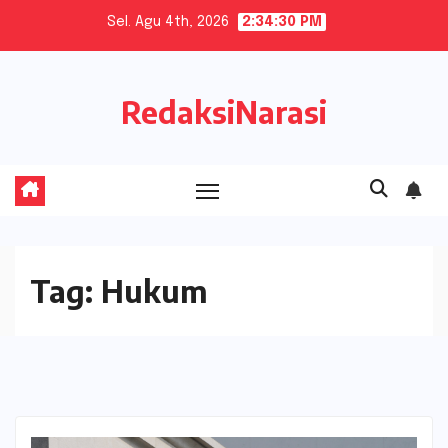
Skip
Sel. Agu 4th, 2026
2:34:31 PM
to
content
RedaksiNarasi
Tag:
Hukum