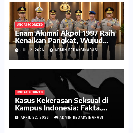
UNCATEGORIZED
Enam Alumni Akpol 1997 Raih
Kenaikan Pangkat, Wujud
Penghargaan atas Pengabdian
JULI 2, 2026
ADMIN REDAKSINARASI
kepada Negara
UNCATEGORIZED
Kasus Kekerasan Seksual di
Kampus Indonesia: Fakta,
Pola Berulang, dan Tantangan
APRIL 22, 2026
ADMIN REDAKSINARASI
Penanganannya