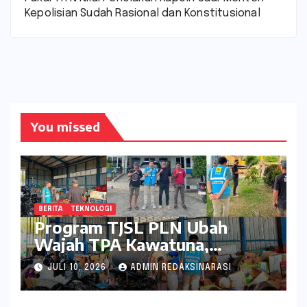
Kepolisian Sudah Rasional dan Konstitusional
You missed
BERITA
TEKNOLOGI
Program TJSL PLN Ubah
Wajah TPA Kawatuna,
Sampah Kini Bernilai Ekonomi
JULI 10, 2026
ADMIN REDAKSINARASI
dan Lingkungan