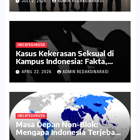
JULI 2, 2026
ADMIN REDAKSINARASI
kepada Negara
UNCATEGORIZED
Kasus Kekerasan Seksual di
Kampus Indonesia: Fakta,
Pola Berulang, dan Tantangan
APRIL 22, 2026
ADMIN REDAKSINARASI
Penanganannya
UNCATEGORIZED
Masa Depan Non-Blok:
Mengapa Indonesia Terjebak
dalam Mode Bertahan?