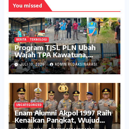
You missed
BERITA
TEKNOLOGI
Program TJSL PLN Ubah
Wajah TPA Kawatuna,
Sampah Kini Bernilai Ekonomi
JULI 10, 2026
ADMIN REDAKSINARASI
dan Lingkungan
UNCATEGORIZED
Enam Alumni Akpol 1997 Raih
Kenaikan Pangkat, Wujud
Penghargaan atas Pengabdian