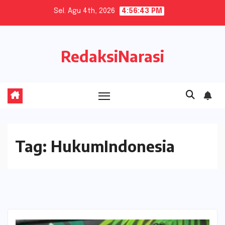
Skip
Sel. Agu 4th, 2026
4:56:43 PM
to
content
RedaksiNarasi
Tag:
HukumIndonesia