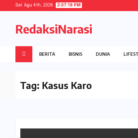
Skip
Sel. Agu 4th, 2026
3:07:16 PM
to
content
RedaksiNarasi
BERITA
BISNIS
DUNIA
LIFES
Tag:
Kasus Karo