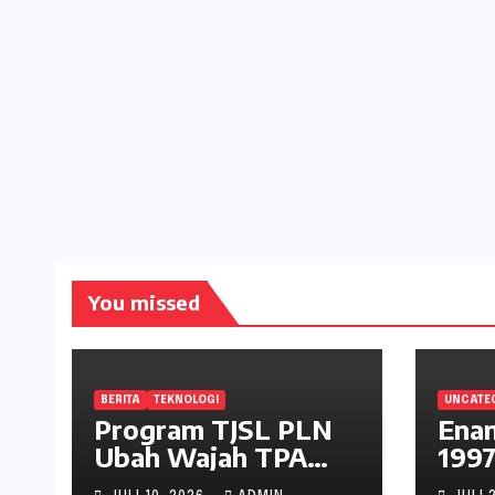
You missed
BERITA
TEKNOLOGI
UNCATE
Program TJSL PLN
Enam
Ubah Wajah TPA
1997
Kawatuna, Sampah
Pan