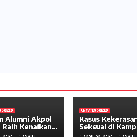
GORIZED
UNCATEGORIZED
 Alumni Akpol
Kasus Kekerasa
 Raih Kenaikan
Seksual di Kamp
gkat, Wujud
Indonesia: Fakta