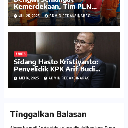
Kemerdekaan, Tim PLN
Percepat Peningkatan
JUL 25, 2025
ADMIN REDAKSINARASI
Keandalan Listrik Melalui
Uprating Peralatan di Gardu
Induk 150 kV Kaliwungu
BERITA
Sidang Hasto Kristiyanto:
Penyelidik KPK Arif Budi
Raharjo Dihadirkan sebagai
MEI 16, 2025
ADMIN REDAKSINARASI
Saksi Kunci
Tinggalkan Balasan