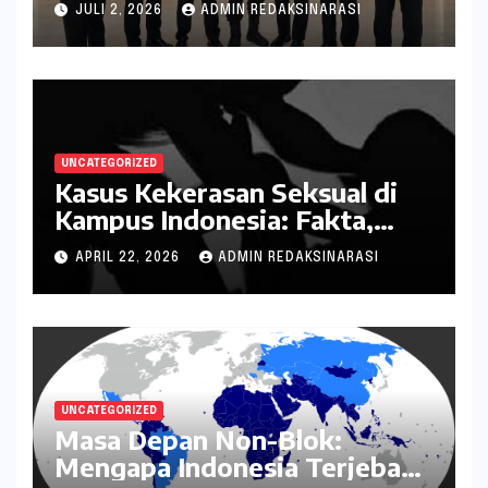
JULI 2, 2026
ADMIN REDAKSINARASI
kepada Negara
UNCATEGORIZED
Kasus Kekerasan Seksual di
Kampus Indonesia: Fakta,
Pola Berulang, dan Tantangan
APRIL 22, 2026
ADMIN REDAKSINARASI
Penanganannya
UNCATEGORIZED
Masa Depan Non-Blok:
Mengapa Indonesia Terjebak