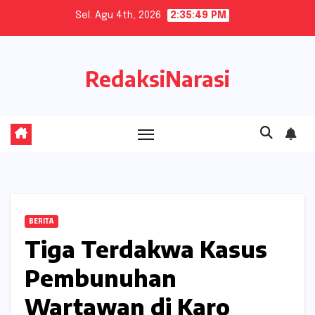
Skip
Sel. Agu 4th, 2026
2:35:49 PM
to
content
RedaksiNarasi
BERITA
Tiga Terdakwa Kasus
Pembunuhan
Wartawan di Karo