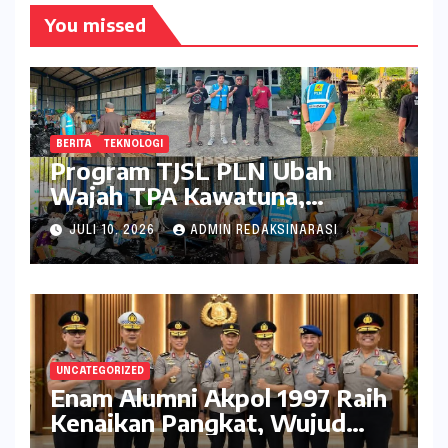
You missed
BERITA
TEKNOLOGI
Program TJSL PLN Ubah
Wajah TPA Kawatuna,
Sampah Kini Bernilai Ekonomi
JULI 10, 2026
ADMIN REDAKSINARASI
dan Lingkungan
UNCATEGORIZED
Enam Alumni Akpol 1997 Raih
Kenaikan Pangkat, Wujud
Penghargaan atas Pengabdian