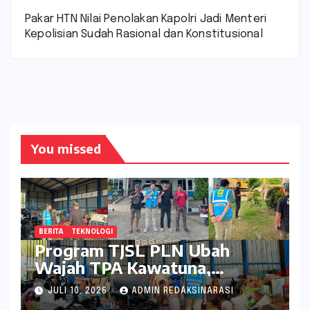
Pakar HTN Nilai Penolakan Kapolri Jadi Menteri
Kepolisian Sudah Rasional dan Konstitusional
You missed
BERITA
TEKNOLOGI
Program TJSL PLN Ubah
Wajah TPA Kawatuna,
Sampah Kini Bernilai Ekonomi
JULI 10, 2026
ADMIN REDAKSINARASI
dan Lingkungan