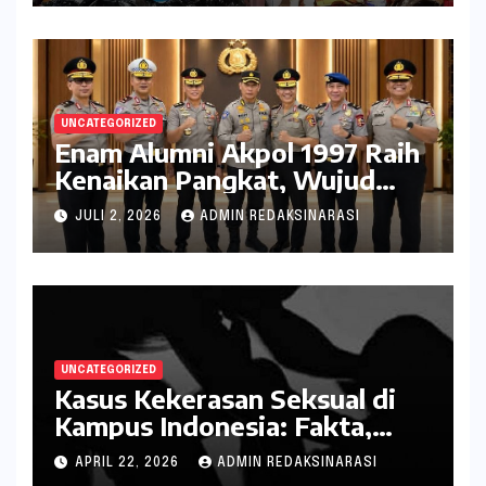
UNCATEGORIZED
Enam Alumni Akpol 1997 Raih
Kenaikan Pangkat, Wujud
Penghargaan atas Pengabdian
JULI 2, 2026
ADMIN REDAKSINARASI
kepada Negara
UNCATEGORIZED
Kasus Kekerasan Seksual di
Kampus Indonesia: Fakta,
Pola Berulang, dan Tantangan
APRIL 22, 2026
ADMIN REDAKSINARASI
Penanganannya