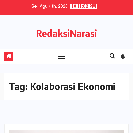
Skip
Sel. Agu 4th, 2026
10:11:03 PM
to
content
RedaksiNarasi
Tag:
Kolaborasi Ekonomi