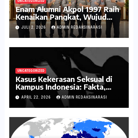
UNCATEGORIZED
Enam Alumni Akpol 1997 Raih
Kenaikan Pangkat, Wujud
Penghargaan atas Pengabdian
JULI 2, 2026
ADMIN REDAKSINARASI
kepada Negara
UNCATEGORIZED
Kasus Kekerasan Seksual di
Kampus Indonesia: Fakta,
Pola Berulang, dan Tantangan
APRIL 22, 2026
ADMIN REDAKSINARASI
Penanganannya