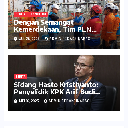
BERITA
TEKNOLOGI
Dengan Semangat
Kemerdekaan, Tim PLN
Percepat Peningkatan
JUL 25, 2025
ADMIN REDAKSINARASI
Keandalan Listrik Melalui
Uprating Peralatan di Gardu
Induk 150 kV Kaliwungu
BERITA
Sidang Hasto Kristiyanto:
Penyelidik KPK Arif Budi
Raharjo Dihadirkan sebagai
MEI 16, 2025
ADMIN REDAKSINARASI
Saksi Kunci