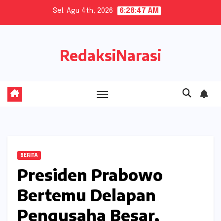
Skip
Sel. Agu 4th, 2026
6:28:47 AM
to
content
RedaksiNarasi
BERITA
Presiden Prabowo
Bertemu Delapan
Pengusaha Besar,