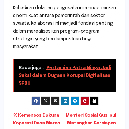
Kehadiran delapan pengusaha ini mencerminkan
sinergi kuat antara pemerintah dan sektor
swasta. Kolaborasi ini menjadi fondasi penting
dalam merealisasikan program-program
strategis yang berdampak luas bagi
masyarakat.
Baca juga :
Pertamina Patra Niaga Jadi
Saksi dalam Dugaan Korupsi Digitalisasi
SPBU
Navigasi
Kemensos Dukung
Menteri Sosial Gus Ipul
Koperasi Desa Merah
Matangkan Persiapan
pos