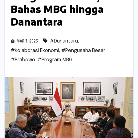
Bahas MBG hingga
Danantara
#Danantara
,
MAR 7, 2025
#Kolaborasi Ekonomi
,
#Pengusaha Besar
,
#Prabowo
,
#Program MBG