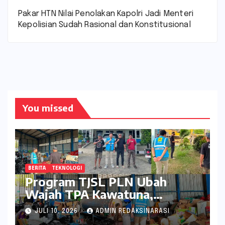
Pakar HTN Nilai Penolakan Kapolri Jadi Menteri
Kepolisian Sudah Rasional dan Konstitusional
You missed
BERITA
TEKNOLOGI
Program TJSL PLN Ubah
Wajah TPA Kawatuna,
Sampah Kini Bernilai Ekonomi
JULI 10, 2026
ADMIN REDAKSINARASI
dan Lingkungan