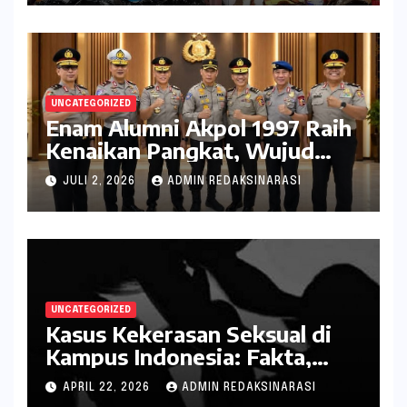
UNCATEGORIZED
Enam Alumni Akpol 1997 Raih
Kenaikan Pangkat, Wujud
Penghargaan atas Pengabdian
JULI 2, 2026
ADMIN REDAKSINARASI
kepada Negara
UNCATEGORIZED
Kasus Kekerasan Seksual di
Kampus Indonesia: Fakta,
Pola Berulang, dan Tantangan
APRIL 22, 2026
ADMIN REDAKSINARASI
Penanganannya