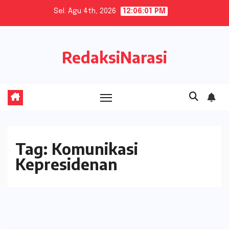
Skip
Sel. Agu 4th, 2026
12:06:01 PM
to
content
RedaksiNarasi
Tag:
Komunikasi
Kepresidenan