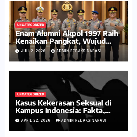
UNCATEGORIZED
Enam Alumni Akpol 1997 Raih
Kenaikan Pangkat, Wujud
Penghargaan atas Pengabdian
JULI 2, 2026
ADMIN REDAKSINARASI
kepada Negara
UNCATEGORIZED
Kasus Kekerasan Seksual di
Kampus Indonesia: Fakta,
Pola Berulang, dan Tantangan
APRIL 22, 2026
ADMIN REDAKSINARASI
Penanganannya