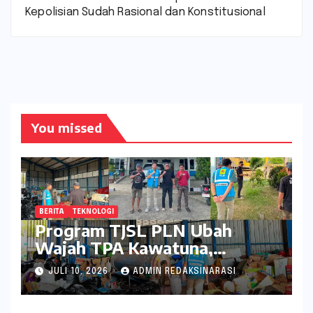
Kepolisian Sudah Rasional dan Konstitusional
You missed
BERITA
TEKNOLOGI
Program TJSL PLN Ubah
Wajah TPA Kawatuna,
Sampah Kini Bernilai Ekonomi
JULI 10, 2026
ADMIN REDAKSINARASI
dan Lingkungan