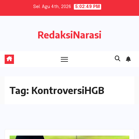
Skip
Sel. Agu 4th, 2026
5:02:50 PM
to
content
RedaksiNarasi
Tag:
KontroversiHGB