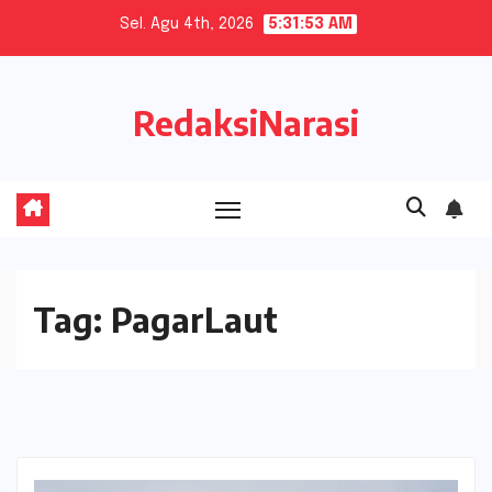
Skip
Sel. Agu 4th, 2026
5:31:53 AM
to
content
RedaksiNarasi
Tag:
PagarLaut