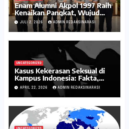
Enam Alumni Akpol 1997 Raih
Kenaikan Pangkat, Wujud
Penghargaan atas Pengabdian
JULI 2, 2026
ADMIN REDAKSINARASI
kepada Negara
UNCATEGORIZED
Kasus Kekerasan Seksual di
Kampus Indonesia: Fakta,
Pola Berulang, dan Tantangan
APRIL 22, 2026
ADMIN REDAKSINARASI
Penanganannya
UNCATEGORIZED