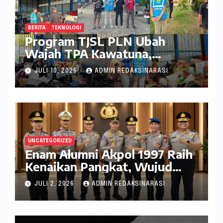
BERITA
TEKNOLOGI
Program TJSL PLN Ubah
Wajah TPA Kawatuna,
Sampah Kini Bernilai Ekonomi
JULI 10, 2026
ADMIN REDAKSINARASI
dan Lingkungan
UNCATEGORIZED
Enam Alumni Akpol 1997 Raih
Kenaikan Pangkat, Wujud
Penghargaan atas Pengabdian
JULI 2, 2026
ADMIN REDAKSINARASI
kepada Negara