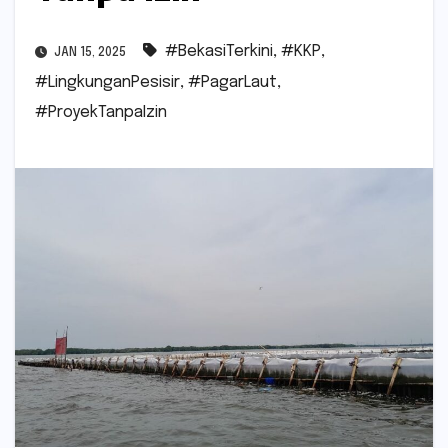
#BekasiTerkini
,
#KKP
,
JAN 15, 2025
#LingkunganPesisir
,
#PagarLaut
,
#ProyekTanpaIzin