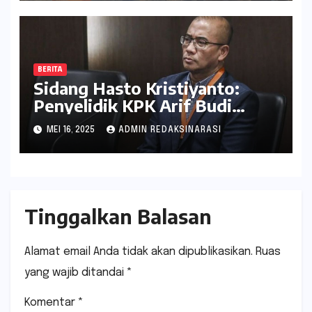
Uprating Peralatan di Gardu
Induk 150 kV Kaliwungu
BERITA
Sidang Hasto Kristiyanto:
Penyelidik KPK Arif Budi
Raharjo Dihadirkan sebagai
MEI 16, 2025
ADMIN REDAKSINARASI
Saksi Kunci
Tinggalkan Balasan
Alamat email Anda tidak akan dipublikasikan.
Ruas
yang wajib ditandai
*
Komentar
*