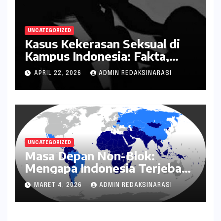
UNCATEGORIZED
Kasus Kekerasan Seksual di
Kampus Indonesia: Fakta,
Pola Berulang, dan Tantangan
APRIL 22, 2026
ADMIN REDAKSINARASI
Penanganannya
UNCATEGORIZED
Masa Depan Non-Blok:
Mengapa Indonesia Terjebak
dalam Mode Bertahan?
MARET 4, 2026
ADMIN REDAKSINARASI