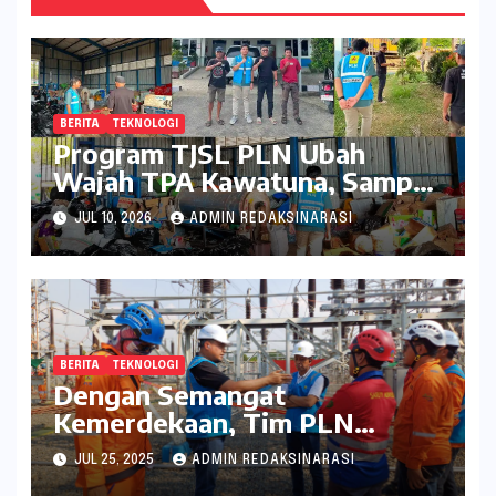
BERITA
TEKNOLOGI
Program TJSL PLN Ubah
Wajah TPA Kawatuna, Sampah
Kini Bernilai Ekonomi dan
JUL 10, 2026
ADMIN REDAKSINARASI
Lingkungan
BERITA
TEKNOLOGI
Dengan Semangat
Kemerdekaan, Tim PLN
Percepat Peningkatan
JUL 25, 2025
ADMIN REDAKSINARASI
Keandalan Listrik Melalui