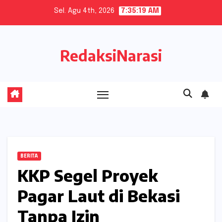
Skip
Sel. Agu 4th, 2026
7:35:20 AM
to
content
RedaksiNarasi
BERITA
KKP Segel Proyek
Pagar Laut di Bekasi
Tanpa Izin