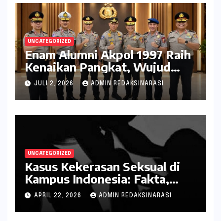
UNCATEGORIZED
Enam Alumni Akpol 1997 Raih
Kenaikan Pangkat, Wujud
Penghargaan atas Pengabdian
JULI 2, 2026
ADMIN REDAKSINARASI
kepada Negara
UNCATEGORIZED
Kasus Kekerasan Seksual di
Kampus Indonesia: Fakta,
Pola Berulang, dan Tantangan
APRIL 22, 2026
ADMIN REDAKSINARASI
Penanganannya