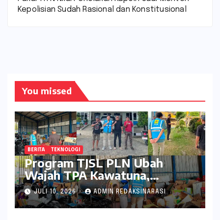
Kepolisian Sudah Rasional dan Konstitusional
You missed
BERITA
TEKNOLOGI
Program TJSL PLN Ubah
Wajah TPA Kawatuna,
Sampah Kini Bernilai Ekonomi
JULI 10, 2026
ADMIN REDAKSINARASI
dan Lingkungan