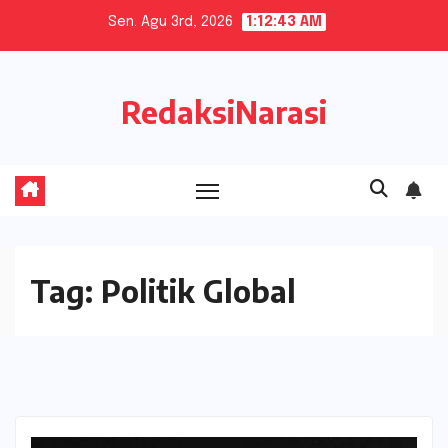
Skip
Sen. Agu 3rd, 2026
1:12:43 AM
to
content
RedaksiNarasi
Tag:
Politik Global