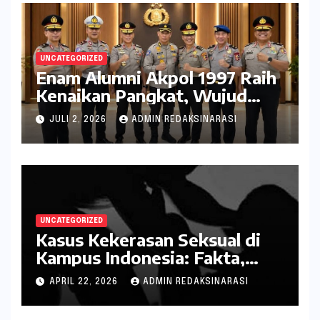
UNCATEGORIZED
Enam Alumni Akpol 1997 Raih
Kenaikan Pangkat, Wujud
Penghargaan atas Pengabdian
JULI 2, 2026
ADMIN REDAKSINARASI
kepada Negara
UNCATEGORIZED
Kasus Kekerasan Seksual di
Kampus Indonesia: Fakta,
Pola Berulang, dan Tantangan
APRIL 22, 2026
ADMIN REDAKSINARASI
Penanganannya