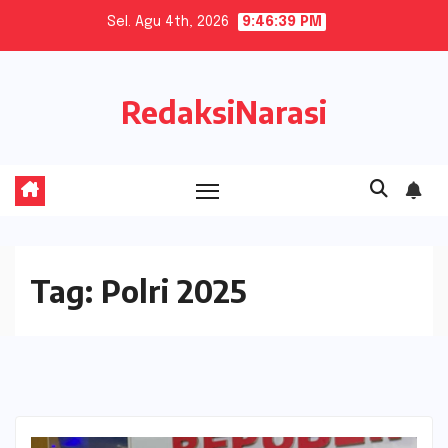
Skip
Sel. Agu 4th, 2026
9:46:39 PM
to
content
RedaksiNarasi
Tag:
Polri 2025