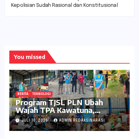
Kepolisian Sudah Rasional dan Konstitusional
You missed
BERITA
TEKNOLOGI
Program TJSL PLN Ubah
Wajah TPA Kawatuna,
Sampah Kini Bernilai Ekonomi
JULI 10, 2026
ADMIN REDAKSINARASI
dan Lingkungan