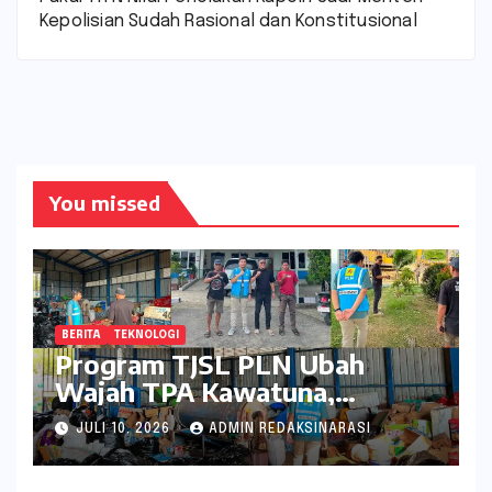
Kepolisian Sudah Rasional dan Konstitusional
You missed
BERITA
TEKNOLOGI
Program TJSL PLN Ubah
Wajah TPA Kawatuna,
Sampah Kini Bernilai Ekonomi
JULI 10, 2026
ADMIN REDAKSINARASI
dan Lingkungan