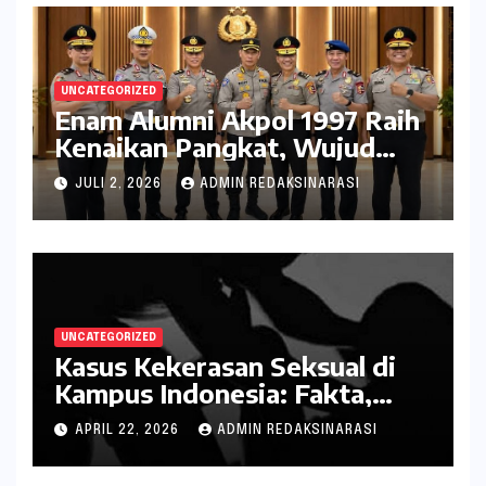
UNCATEGORIZED
Enam Alumni Akpol 1997 Raih
Kenaikan Pangkat, Wujud
Penghargaan atas Pengabdian
JULI 2, 2026
ADMIN REDAKSINARASI
kepada Negara
UNCATEGORIZED
Kasus Kekerasan Seksual di
Kampus Indonesia: Fakta,
Pola Berulang, dan Tantangan
APRIL 22, 2026
ADMIN REDAKSINARASI
Penanganannya