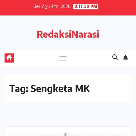
Skip
Sel. Agu 4th, 2026
8:11:30 PM
to
content
RedaksiNarasi
Tag:
Sengketa MK