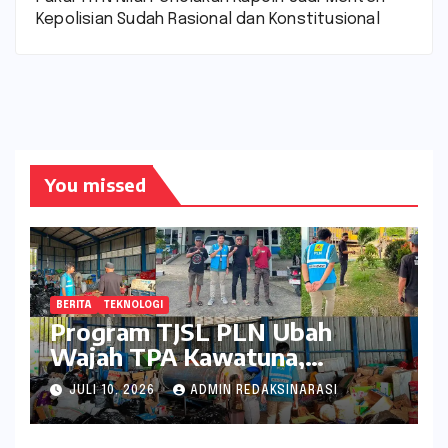
Kepolisian Sudah Rasional dan Konstitusional
You missed
BERITA
TEKNOLOGI
Program TJSL PLN Ubah
Wajah TPA Kawatuna,
Sampah Kini Bernilai Ekonomi
JULI 10, 2026
ADMIN REDAKSINARASI
dan Lingkungan