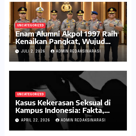
UNCATEGORIZED
Enam Alumni Akpol 1997 Raih
Kenaikan Pangkat, Wujud
Penghargaan atas Pengabdian
JULI 2, 2026
ADMIN REDAKSINARASI
kepada Negara
UNCATEGORIZED
Kasus Kekerasan Seksual di
Kampus Indonesia: Fakta,
Pola Berulang, dan Tantangan
APRIL 22, 2026
ADMIN REDAKSINARASI
Penanganannya