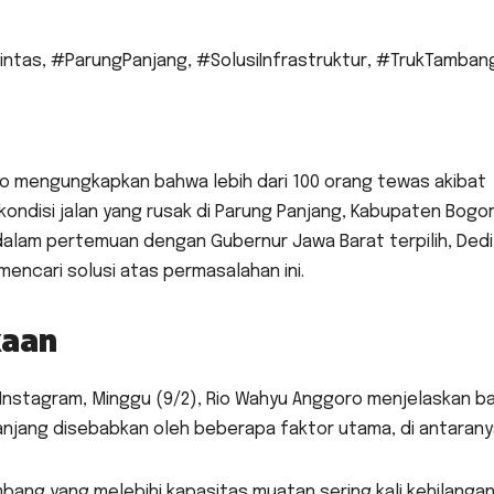
intas
,
#ParungPanjang
,
#SolusiInfrastruktur
,
#TrukTamban
ro mengungkapkan bahwa lebih dari 100 orang tewas akibat
ondisi jalan yang rusak di Parung Panjang, Kabupaten Bogor
dalam pertemuan dengan Gubernur Jawa Barat terpilih, Dedi
ncari solusi atas permasalahan ini.
kaan
i Instagram, Minggu (9/2), Rio Wahyu Anggoro menjelaskan 
anjang disebabkan oleh beberapa faktor utama, di antarany
bang yang melebihi kapasitas muatan sering kali kehilanga