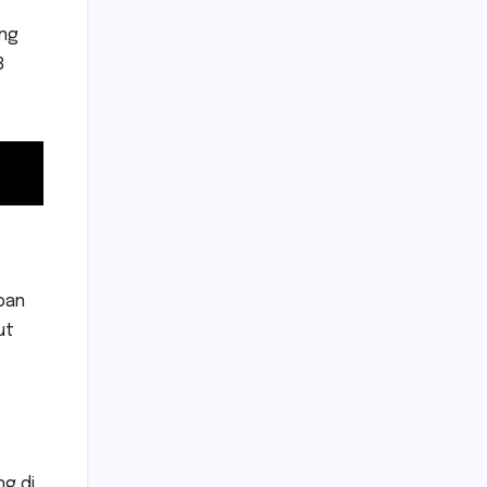
ung
8
ban
ut
g di