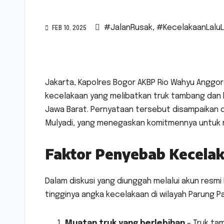
#JalanRusak
,
#KecelakaanLaluL
FEB 10, 2025
Jakarta, Kapolres Bogor AKBP Rio Wahyu Anggo
kecelakaan yang melibatkan truk tambang dan k
Jawa Barat. Pernyataan tersebut disampaikan 
Mulyadi, yang menegaskan komitmennya untuk me
Faktor Penyebab Kecela
Dalam diskusi yang diunggah melalui akun resm
tingginya angka kecelakaan di wilayah Parung P
Muatan truk yang berlebihan
– Truk tam