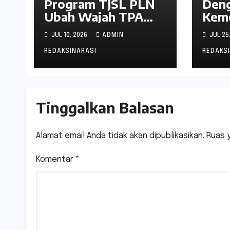
Program TJSL PLN
Den
Ubah Wajah TPA
Keme
Kawatuna, Sampah
PLN 
JUL 10, 2026
ADMIN
JUL 25
Kini Bernilai
Peni
Ekonomi dan
Kean
REDAKSINARASI
REDAKS
Lingkungan
Mela
Pera
Indu
Tinggalkan Balasan
Kali
Alamat email Anda tidak akan dipublikasikan.
Ruas 
Komentar
*