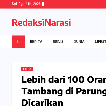
Skip
Sel. Agu 4th, 2026
to
content
RedaksiNarasi
BERITA
BISNIS
DUNIA
LIFES
BERITA
Lebih dari 100 Or
Tambang di Parung
Dicarikan