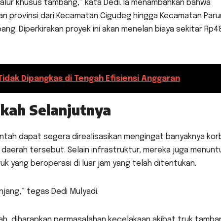
jalur khusus tambang,” kata Dedi. Ia menambahkan bahwa
lan provinsi dari Kecamatan Cigudeg hingga Kecamatan Par
g. Diperkirakan proyek ini akan menelan biaya sekitar Rp4
 Tidak Dipangkas di Tengah Efisiensi Anggaran
kah Selanjutnya
ntah dapat segera direalisasikan mengingat banyaknya kor
i daerah tersebut. Selain infrastruktur, mereka juga menunt
k yang beroperasi di luar jam yang telah ditentukan.
njang,” tegas Dedi Mulyadi.
h, diharapkan permasalahan kecelakaan akibat truk tamban