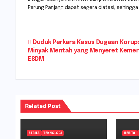
Parung Panjang dapat segera diatasi, sehingga
Navigasi
Duduk Perkara Kasus Dugaan Korup
Minyak Mentah yang Menyeret Kemen
pos
ESDM
Related Post
BERITA
TEKNOLOGI
BERITA