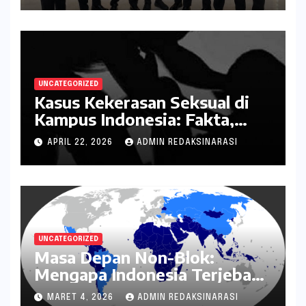
UNCATEGORIZED
Kasus Kekerasan Seksual di
Kampus Indonesia: Fakta,
Pola Berulang, dan Tantangan
APRIL 22, 2026
ADMIN REDAKSINARASI
Penanganannya
UNCATEGORIZED
Masa Depan Non-Blok:
Mengapa Indonesia Terjebak
dalam Mode Bertahan?
MARET 4, 2026
ADMIN REDAKSINARASI