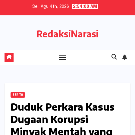
Skip
Sel. Agu 4th, 2026
2:54:01 AM
to
content
RedaksiNarasi
BERITA
Duduk Perkara Kasus
Dugaan Korupsi
Minyak Mentah yang