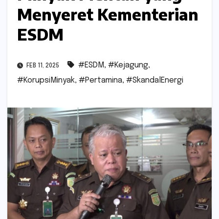
Menyeret Kementerian
ESDM
#ESDM
,
#Kejagung
,
FEB 11, 2025
#KorupsiMinyak
,
#Pertamina
,
#SkandalEnergi