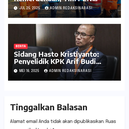
Percepat Peningkatan
JUL 25, 2025
ADMIN REDAKSINARASI
Keandalan Listrik Melalui
Uprating Peralatan di Gardu
Induk 150 kV Kaliwungu
BERITA
Sidang Hasto Kristiyanto:
Penyelidik KPK Arif Budi
Raharjo Dihadirkan sebagai
MEI 16, 2025
ADMIN REDAKSINARASI
Saksi Kunci
Tinggalkan Balasan
Alamat email Anda tidak akan dipublikasikan.
Ruas