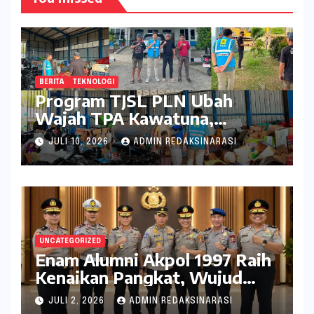
BERITA
TEKNOLOGI
Program TJSL PLN Ubah
Wajah TPA Kawatuna,
Sampah Kini Bernilai Ekonomi
JULI 10, 2026
ADMIN REDAKSINARASI
dan Lingkungan
UNCATEGORIZED
Enam Alumni Akpol 1997 Raih
Kenaikan Pangkat, Wujud
Penghargaan atas Pengabdian
JULI 2, 2026
ADMIN REDAKSINARASI
kepada Negara