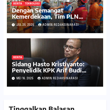
BERITA
TEKNOLOGI
Dengan Semangat
Kemerdekaan, Tim PLN
Percepat Peningkatan
JUL 25, 2025
ADMIN REDAKSINARASI
Keandalan Listrik Melalui
Uprating Peralatan di Gardu
Induk 150 kV Kaliwungu
BERITA
Sidang Hasto Kristiyanto:
Penyelidik KPK Arif Budi
Raharjo Dihadirkan sebagai
MEI 16, 2025
ADMIN REDAKSINARASI
Saksi Kunci
Tinggalkan Balasan