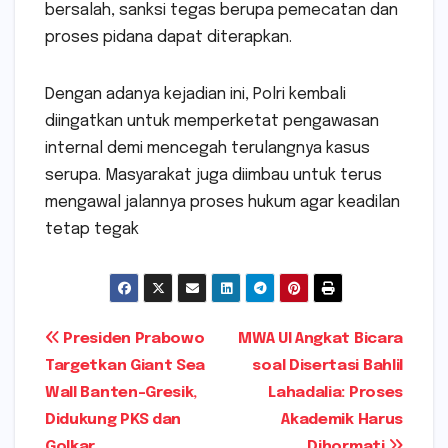
bersalah, sanksi tegas berupa pemecatan dan
proses pidana dapat diterapkan.
Dengan adanya kejadian ini, Polri kembali
diingatkan untuk memperketat pengawasan
internal demi mencegah terulangnya kasus
serupa. Masyarakat juga diimbau untuk terus
mengawal jalannya proses hukum agar keadilan
tetap tegak
Navigasi
Presiden Prabowo
MWA UI Angkat Bicara
Targetkan Giant Sea
soal Disertasi Bahlil
pos
Wall Banten-Gresik,
Lahadalia: Proses
Didukung PKS dan
Akademik Harus
Golkar
Dihormati