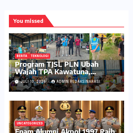
You missed
BERITA
TEKNOLOGI
Program TJSL PLN Ubah
Wajah TPA Kawatuna,
Sampah Kini Bernilai Ekonomi
JULI 10, 2026
ADMIN REDAKSINARASI
dan Lingkungan
UNCATEGORIZED
Enam Alumni Akpol 1997 Raih