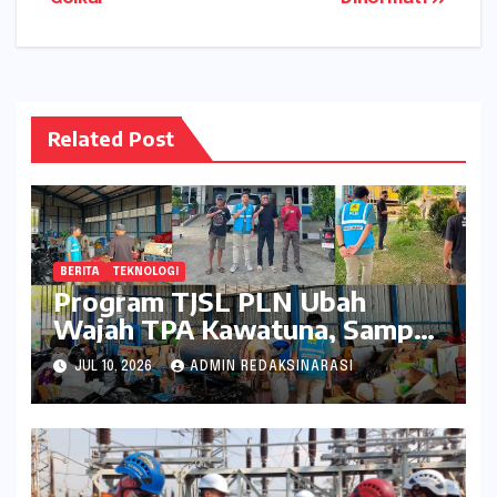
Related Post
BERITA
TEKNOLOGI
Program TJSL PLN Ubah
Wajah TPA Kawatuna, Sampah
Kini Bernilai Ekonomi dan
JUL 10, 2026
ADMIN REDAKSINARASI
Lingkungan