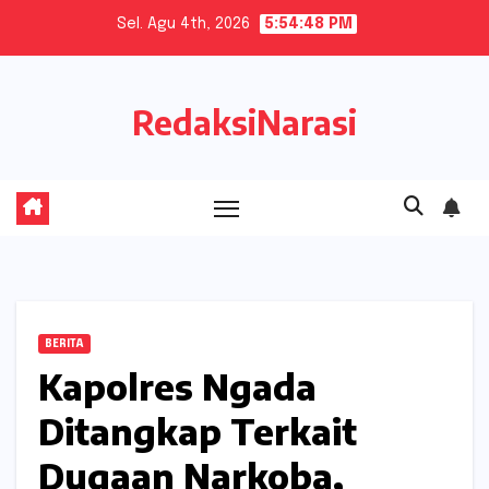
Skip
Sel. Agu 4th, 2026
5:54:49 PM
to
content
RedaksiNarasi
BERITA
Kapolres Ngada
Ditangkap Terkait
Dugaan Narkoba,