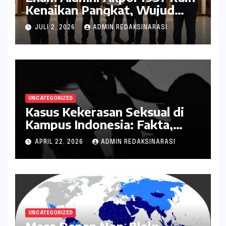
Kenaikan Pangkat, Wujud
Penghargaan atas Pengabdian
JULI 2, 2026
ADMIN REDAKSINARASI
kepada Negara
UNCATEGORIZED
Kasus Kekerasan Seksual di
Kampus Indonesia: Fakta,
Pola Berulang, dan Tantangan
APRIL 22, 2026
ADMIN REDAKSINARASI
Penanganannya
UNCATEGORIZED