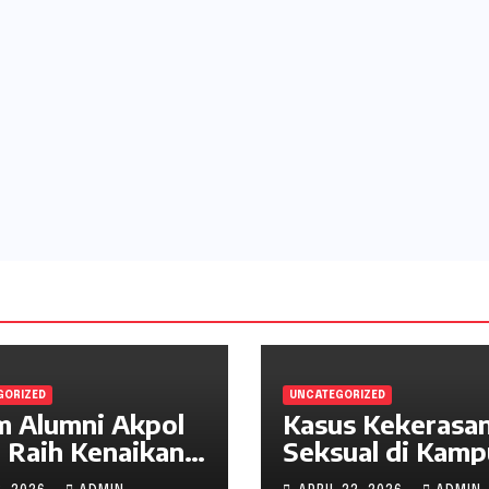
GORIZED
UNCATEGORIZED
 Alumni Akpol
Kasus Kekerasa
 Raih Kenaikan
Seksual di Kamp
gkat, Wujud
Indonesia: Fakta