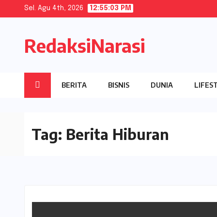
Skip
Sel. Agu 4th, 2026
12:55:03 PM
to
content
RedaksiNarasi
BERITA
BISNIS
DUNIA
LIFES
Tag:
Berita Hiburan