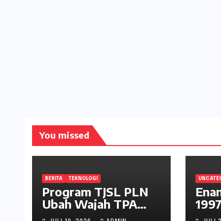
You missed
BERITA
TEKNOLOGI
UNCATE
Program TJSL PLN
Enam
Ubah Wajah TPA
1997
Kawatuna, Sampah
Pan