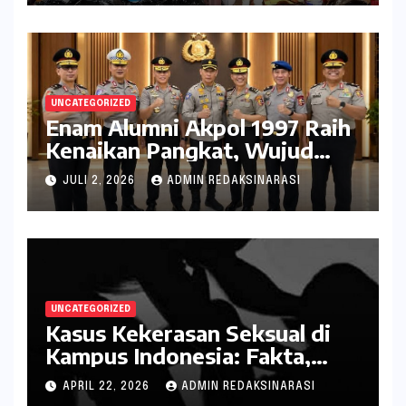
UNCATEGORIZED
Enam Alumni Akpol 1997 Raih
Kenaikan Pangkat, Wujud
Penghargaan atas Pengabdian
JULI 2, 2026
ADMIN REDAKSINARASI
kepada Negara
UNCATEGORIZED
Kasus Kekerasan Seksual di
Kampus Indonesia: Fakta,
Pola Berulang, dan Tantangan
APRIL 22, 2026
ADMIN REDAKSINARASI
Penanganannya