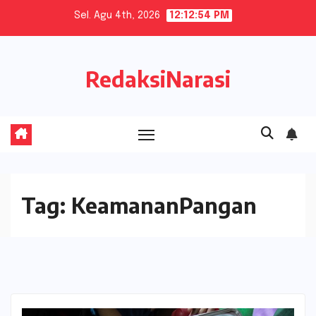
Skip
Sel. Agu 4th, 2026
12:12:55 PM
to
content
RedaksiNarasi
Tag:
KeamananPangan