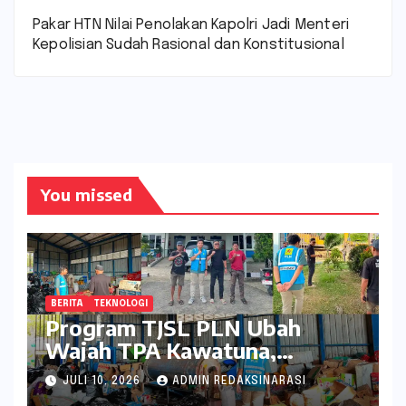
Pakar HTN Nilai Penolakan Kapolri Jadi Menteri
Kepolisian Sudah Rasional dan Konstitusional
You missed
BERITA
TEKNOLOGI
Program TJSL PLN Ubah
Wajah TPA Kawatuna,
Sampah Kini Bernilai Ekonomi
JULI 10, 2026
ADMIN REDAKSINARASI
dan Lingkungan