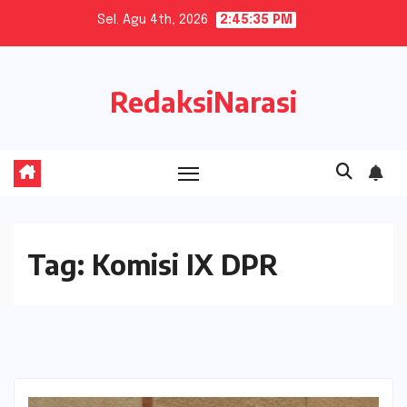
Skip
Sel. Agu 4th, 2026
2:45:36 PM
to
content
RedaksiNarasi
Tag:
Komisi IX DPR