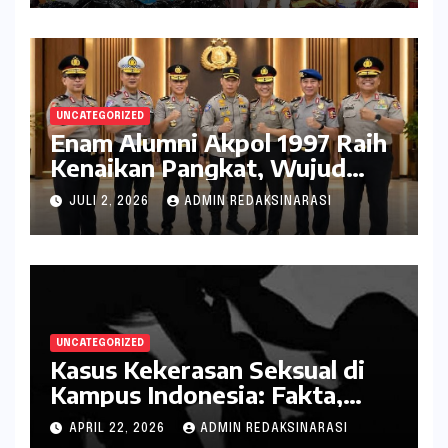
UNCATEGORIZED
Enam Alumni Akpol 1997 Raih
Kenaikan Pangkat, Wujud
Penghargaan atas Pengabdian
JULI 2, 2026
ADMIN REDAKSINARASI
kepada Negara
UNCATEGORIZED
Kasus Kekerasan Seksual di
Kampus Indonesia: Fakta,
Pola Berulang, dan Tantangan
APRIL 22, 2026
ADMIN REDAKSINARASI
Penanganannya