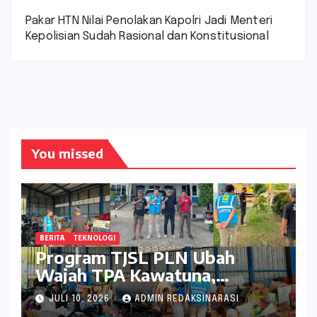
Pakar HTN Nilai Penolakan Kapolri Jadi Menteri
Kepolisian Sudah Rasional dan Konstitusional
You missed
BERITA
TEKNOLOGI
Program TJSL PLN Ubah
Wajah TPA Kawatuna,
Sampah Kini Bernilai Ekonomi
JULI 10, 2026
ADMIN REDAKSINARASI
dan Lingkungan