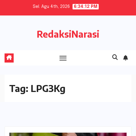
Skip
Sel. Agu 4th, 2026
6:34:13 PM
to
content
RedaksiNarasi
Tag:
LPG3Kg