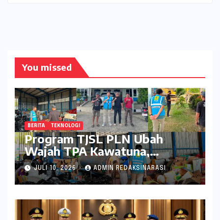
You missed
BERITA
TEKNOLOGI
Program TJSL PLN Ubah
Wajah TPA Kawatuna,
Sampah Kini Bernilai Ekonomi
JULI 10, 2026
ADMIN REDAKSINARASI
dan Lingkungan