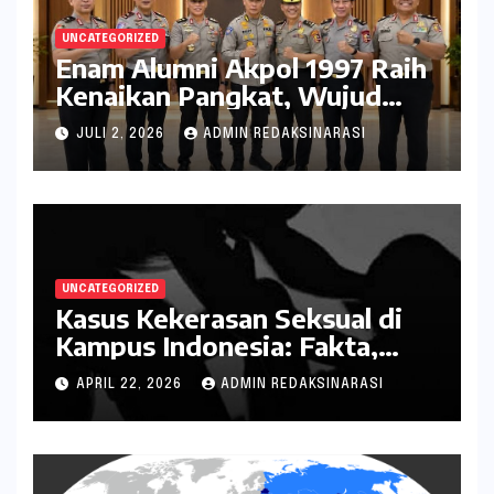
UNCATEGORIZED
Enam Alumni Akpol 1997 Raih
Kenaikan Pangkat, Wujud
Penghargaan atas Pengabdian
JULI 2, 2026
ADMIN REDAKSINARASI
kepada Negara
UNCATEGORIZED
Kasus Kekerasan Seksual di
Kampus Indonesia: Fakta,
Pola Berulang, dan Tantangan
APRIL 22, 2026
ADMIN REDAKSINARASI
Penanganannya