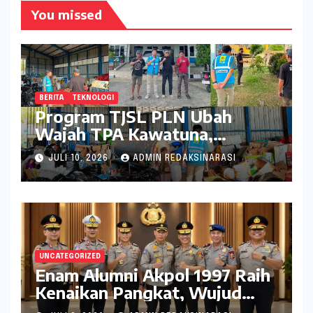
You missed
BERITA
TEKNOLOGI
Program TJSL PLN Ubah
Wajah TPA Kawatuna,
Sampah Kini Bernilai Ekonomi
JULI 10, 2026
ADMIN REDAKSINARASI
dan Lingkungan
UNCATEGORIZED
Enam Alumni Akpol 1997 Raih
Kenaikan Pangkat, Wujud
Penghargaan atas Pengabdian