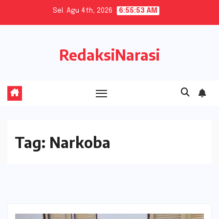
Skip
Sel. Agu 4th, 2026
6:55:54 AM
to
content
RedaksiNarasi
Tag:
Narkoba