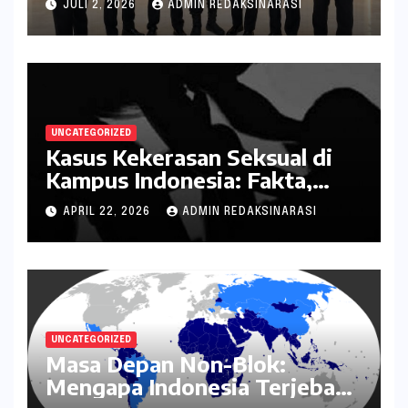
JULI 2, 2026
ADMIN REDAKSINARASI
kepada Negara
UNCATEGORIZED
Kasus Kekerasan Seksual di
Kampus Indonesia: Fakta,
Pola Berulang, dan Tantangan
APRIL 22, 2026
ADMIN REDAKSINARASI
Penanganannya
UNCATEGORIZED
Masa Depan Non-Blok:
Mengapa Indonesia Terjebak