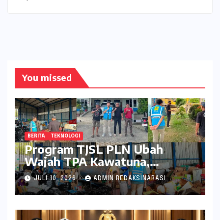
You missed
BERITA
TEKNOLOGI
Program TJSL PLN Ubah
Wajah TPA Kawatuna,
Sampah Kini Bernilai Ekonomi
JULI 10, 2026
ADMIN REDAKSINARASI
dan Lingkungan