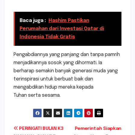
Baca juga :
Hashim Pastikan
Perumahan dari Investasi Qatar di
Indonesia Tidak Gratis
Pengabdiannya yang panjang dan tanpa pamrih
menjadikannya sosok yang dihormati. Ia
berharap semakin banyak generasi muda yang
terinspirasi untuk berbuat baik dan
mengabdikan hidup mereka kepada
Tuhan serta sesama.
Navigasi
PERINGATI BULAN K3
Pemerintah Siapkan