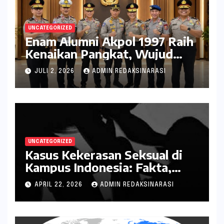
UNCATEGORIZED
Enam Alumni Akpol 1997 Raih
Kenaikan Pangkat, Wujud
Penghargaan atas Pengabdian
JULI 2, 2026
ADMIN REDAKSINARASI
kepada Negara
UNCATEGORIZED
Kasus Kekerasan Seksual di
Kampus Indonesia: Fakta,
Pola Berulang, dan Tantangan
APRIL 22, 2026
ADMIN REDAKSINARASI
Penanganannya