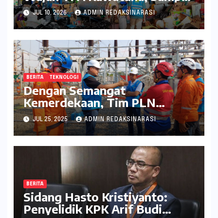
Kini Bernilai Ekonomi dan
JUL 10, 2026
ADMIN REDAKSINARASI
Lingkungan
BERITA
TEKNOLOGI
Dengan Semangat
Kemerdekaan, Tim PLN
Percepat Peningkatan
JUL 25, 2025
ADMIN REDAKSINARASI
Keandalan Listrik Melalui
Uprating Peralatan di Gardu
Induk 150 kV Kaliwungu
BERITA
Sidang Hasto Kristiyanto:
Penyelidik KPK Arif Budi