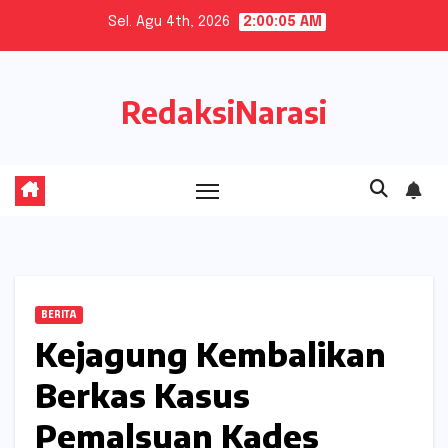
Skip
Sel. Agu 4th, 2026
2:00:06 AM
to
content
RedaksiNarasi
BERITA
Kejagung Kembalikan
Berkas Kasus
Pemalsuan Kades