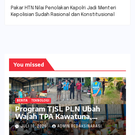
Pakar HTN Nilai Penolakan Kapolri Jadi Menteri
Kepolisian Sudah Rasional dan Konstitusional
You missed
BERITA
TEKNOLOGI
Program TJSL PLN Ubah
Wajah TPA Kawatuna,
Sampah Kini Bernilai Ekonomi
JULI 10, 2026
ADMIN REDAKSINARASI
dan Lingkungan