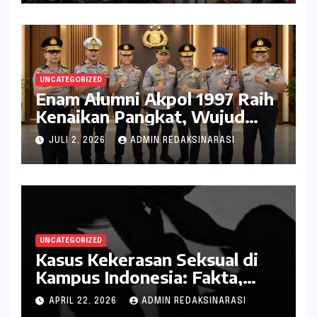
UNCATEGORIZED
Enam Alumni Akpol 1997 Raih
Kenaikan Pangkat, Wujud
Penghargaan atas Pengabdian
JULI 2, 2026
ADMIN REDAKSINARASI
kepada Negara
UNCATEGORIZED
Kasus Kekerasan Seksual di
Kampus Indonesia: Fakta,
Pola Berulang, dan Tantangan
APRIL 22, 2026
ADMIN REDAKSINARASI
Penanganannya