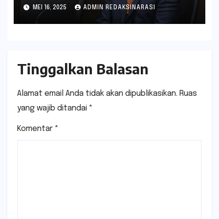
Raharjo Dihadirkan sebagai
MEI 16, 2025
ADMIN REDAKSINARASI
Saksi Kunci
Tinggalkan Balasan
Alamat email Anda tidak akan dipublikasikan.
Ruas
yang wajib ditandai
*
Komentar
*