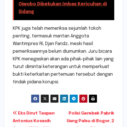
Oiwobo Dibekukan Imbas Kericuhan di
Sidang
KPK juga telah memeriksa sejumlah tokoh
penting, termasuk mantan Anggota
Wantimpres RI, Djan Faridz, meski hasil
pemeriksaannya belum diumumkan. Juru bicara
KPK menegaskan akan ada pihak-pihak lain yang
turut dimintai keterangan untuk memperkuat
bukti keterkaitan pertemuan tersebut dengan
tindak pidana korupsi.
Navigasi
Eks Dirut Taspen
Polisi Gerebek Pabrik
Antonius Kosasih
Uang Palsu di Bogor, 2
pos