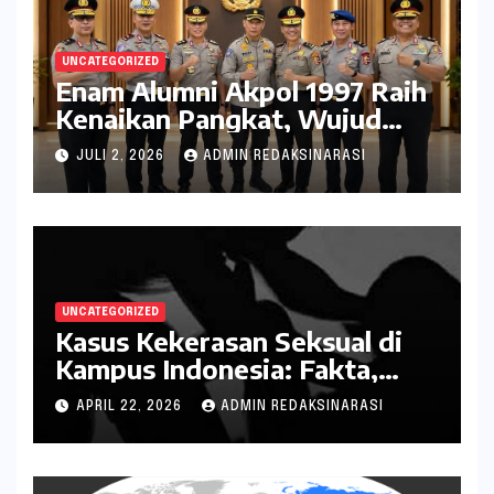
UNCATEGORIZED
Enam Alumni Akpol 1997 Raih
Kenaikan Pangkat, Wujud
Penghargaan atas Pengabdian
JULI 2, 2026
ADMIN REDAKSINARASI
kepada Negara
UNCATEGORIZED
Kasus Kekerasan Seksual di
Kampus Indonesia: Fakta,
Pola Berulang, dan Tantangan
APRIL 22, 2026
ADMIN REDAKSINARASI
Penanganannya