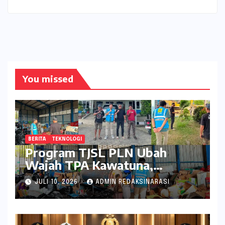
You missed
BERITA
TEKNOLOGI
Program TJSL PLN Ubah
Wajah TPA Kawatuna,
Sampah Kini Bernilai Ekonomi
JULI 10, 2026
ADMIN REDAKSINARASI
dan Lingkungan