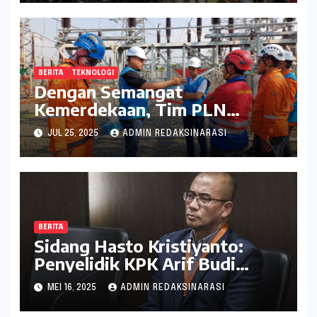
BERITA
TEKNOLOGI
Dengan Semangat
Kemerdekaan, Tim PLN
Percepat Peningkatan
JUL 25, 2025
ADMIN REDAKSINARASI
Keandalan Listrik Melalui
Uprating Peralatan di Gardu
Induk 150 kV Kaliwungu
BERITA
Sidang Hasto Kristiyanto:
Penyelidik KPK Arif Budi
Raharjo Dihadirkan sebagai
MEI 16, 2025
ADMIN REDAKSINARASI
Saksi Kunci