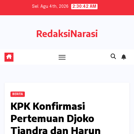
Skip
Sel. Agu 4th, 2026
2:30:43 AM
to
content
RedaksiNarasi
BERITA
KPK Konfirmasi
Pertemuan Djoko
Tjandra dan Harun