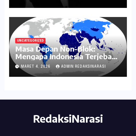
Penanganannya
UNCATEGORIZED
Masa Depan Non-Blok:
Mengapa Indonesia Terjebak
dalam Mode Bertahan?
MARET 4, 2026
ADMIN REDAKSINARASI
RedaksiNarasi