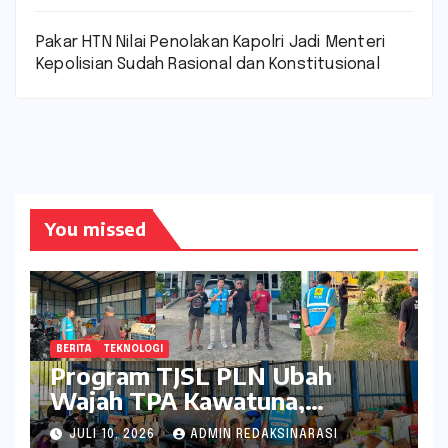
Pakar HTN Nilai Penolakan Kapolri Jadi Menteri
Kepolisian Sudah Rasional dan Konstitusional
You missed
BERITA
TEKNOLOGI
Program TJSL PLN Ubah
Wajah TPA Kawatuna,
Sampah Kini Bernilai Ekonomi
JULI 10, 2026
ADMIN REDAKSINARASI