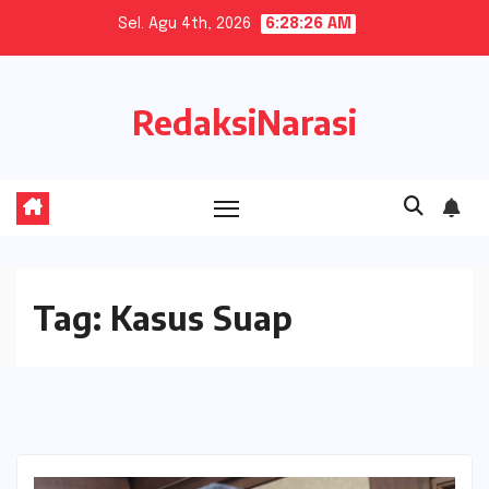
Skip
Sel. Agu 4th, 2026
6:28:27 AM
to
content
RedaksiNarasi
Tag:
Kasus Suap