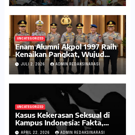
dan Lingkungan
UNCATEGORIZED
Enam Alumni Akpol 1997 Raih
Kenaikan Pangkat, Wujud
Penghargaan atas Pengabdian
JULI 2, 2026
ADMIN REDAKSINARASI
kepada Negara
UNCATEGORIZED
Kasus Kekerasan Seksual di
Kampus Indonesia: Fakta,
Pola Berulang, dan Tantangan
APRIL 22, 2026
ADMIN REDAKSINARASI