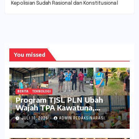
Kepolisian Sudah Rasional dan Konstitusional
You missed
BERITA
TEKNOLOGI
Program TJSL PLN Ubah
Wajah TPA Kawatuna,
Sampah Kini Bernilai Ekonomi
JULI 10, 2026
ADMIN REDAKSINARASI
dan Lingkungan