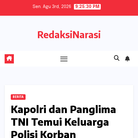
Skip
Sen. Agu 3rd, 2026
9:25:31 PM
to
content
RedaksiNarasi
BERITA
Kapolri dan Panglima
TNI Temui Keluarga
Polisi Korban