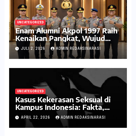
UNCATEGORIZED
Enam Alumni Akpol 1997 Raih
Kenaikan Pangkat, Wujud
Penghargaan atas Pengabdian
JULI 2, 2026
ADMIN REDAKSINARASI
kepada Negara
UNCATEGORIZED
Kasus Kekerasan Seksual di
Kampus Indonesia: Fakta,
Pola Berulang, dan Tantangan
APRIL 22, 2026
ADMIN REDAKSINARASI
Penanganannya