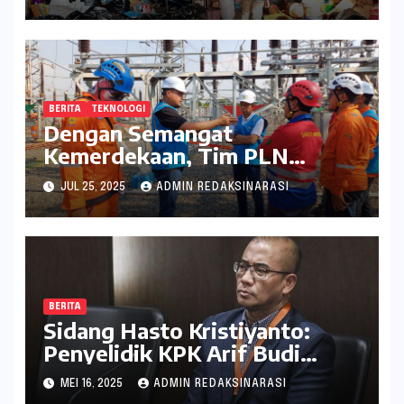
Lingkungan
BERITA
TEKNOLOGI
Dengan Semangat
Kemerdekaan, Tim PLN
Percepat Peningkatan
JUL 25, 2025
ADMIN REDAKSINARASI
Keandalan Listrik Melalui
Uprating Peralatan di Gardu
Induk 150 kV Kaliwungu
BERITA
Sidang Hasto Kristiyanto:
Penyelidik KPK Arif Budi
Raharjo Dihadirkan sebagai
MEI 16, 2025
ADMIN REDAKSINARASI
Saksi Kunci