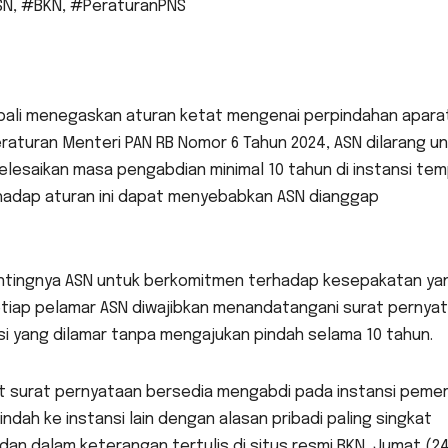
SN
,
#BKN
,
#PeraturanPNS
bali menegaskan aturan ketat mengenai perpindahan apara
Peraturan Menteri PAN RB Nomor 6 Tahun 2024, ASN dilarang u
esaikan masa pengabdian minimal 10 tahun di instansi te
rhadap aturan ini dapat menyebabkan ASN dianggap
entingnya ASN untuk berkomitmen terhadap kesepakatan ya
etiap pelamar ASN diwajibkan menandatangani surat pernya
si yang dilamar tanpa mengajukan pindah selama 10 tahun.
 surat pernyataan bersedia mengabdi pada instansi pemer
ndah ke instansi lain dengan alasan pribadi paling singkat
udan dalam keterangan tertulis di situs resmi BKN, Jumat (24