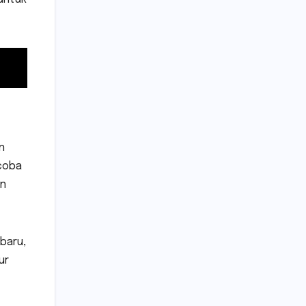
n
coba
an
baru,
ur