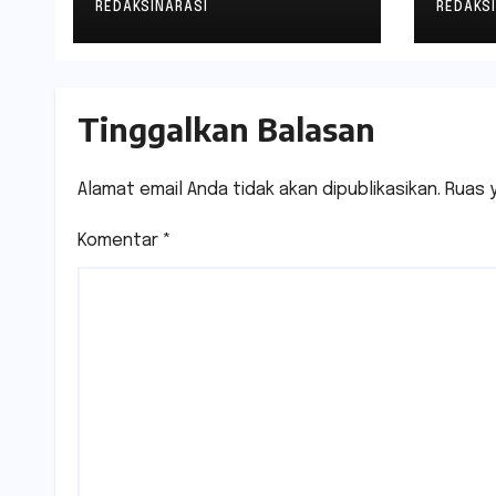
Ekonomi dan
Kean
REDAKSINARASI
REDAKS
Lingkungan
Mela
Pera
Indu
Tinggalkan Balasan
Kali
Alamat email Anda tidak akan dipublikasikan.
Ruas 
Komentar
*