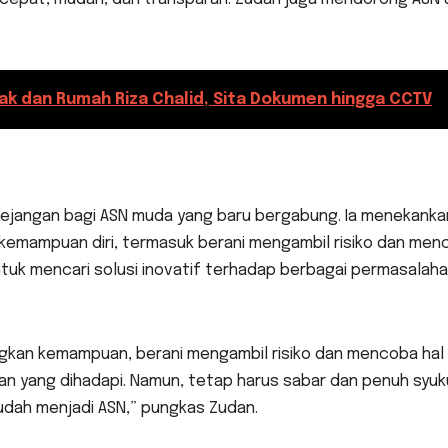
k dan Rumah Riza Chalid, Sita Dokumen hingga CCTV
ejangan bagi ASN muda yang baru bergabung. Ia menekanka
emampuan diri, termasuk berani mengambil risiko dan men
 untuk mencari solusi inovatif terhadap berbagai permasalah
kan kemampuan, berani mengambil risiko dan mencoba hal 
han yang dihadapi. Namun, tetap harus sabar dan penuh syuk
sudah menjadi ASN,” pungkas Zudan.