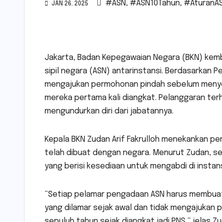
#ASN
,
#ASN10Tahun
,
#AturanA
JAN 26, 2025
Jakarta, Badan Kepegawaian Negara (BKN) kem
sipil negara (ASN) antarinstansi. Berdasarkan 
mengajukan permohonan pindah sebelum menyel
mereka pertama kali diangkat. Pelanggaran te
mengundurkan diri dari jabatannya.
Kepala BKN Zudan Arif Fakrulloh menekankan p
telah dibuat dengan negara. Menurut Zudan, s
yang berisi kesediaan untuk mengabdi di instan
“Setiap pelamar pengadaan ASN harus membuat
yang dilamar sejak awal dan tidak mengajukan pi
sepuluh tahun sejak diangkat jadi PNS,” jelas Z