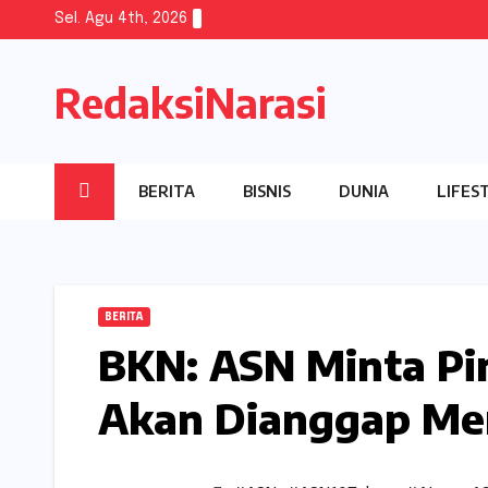
Skip
Sel. Agu 4th, 2026
to
content
RedaksiNarasi
BERITA
BISNIS
DUNIA
LIFES
BERITA
BKN: ASN Minta Pi
Akan Dianggap Me